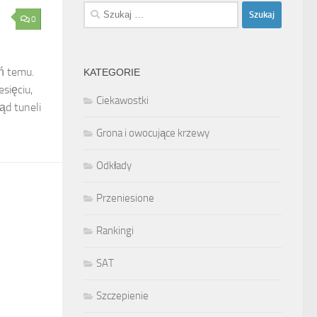
Szukaj:
0
eń temu.
KATEGORIE
sięciu,
Ciekawostki
ąd tuneli
Grona i owocujące krzewy
Odkłady
Przeniesione
Rankingi
SAT
Szczepienie