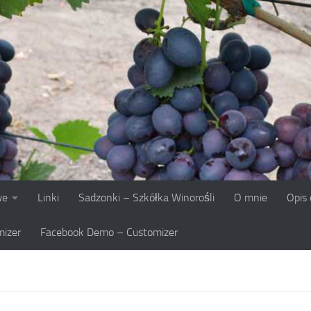
we
Linki
Sadzonki – Szkółka Winorośli
O mnie
Opis
izer
Facebook Demo – Customizer