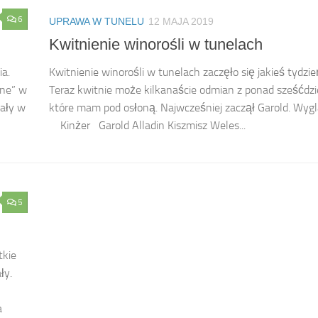
6
UPRAWA W TUNELU
12 MAJA 2019
Kwitnienie winorośli w tunelach
ia.
Kwitnienie winorośli w tunelach zaczęło się jakieś tydzi
one” w
Teraz kwitnie może kilkanaście odmian z ponad sześćdzie
wały w
które mam pod osłoną. Najwcześniej zaczął Garold. Wygl
Kinżer Garold Alladin Kiszmisz Weles...
5
tkie
ły.
a