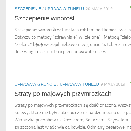
SZCZEPIENIE
/
UPRAWA W TUNELU
20 MAJA 2019
Szczepienie winorośli
Szczepienie winorośli w tunelach robiłem pod koniec kwietn
Dotyczy to metody “zdrewniałe” w “zielone”. Metodą “ziel
“zielone” będę szczepił niebawem w gruncie. Sztobry zimo
dole w ogrodzie a potem przechowywałem je w...
UPRAWA W GRUNCIE
/
UPRAWA W TUNELU
9 MAJA 2019
Straty po majowych przymrozkach
Straty po majowych przymrozkach są dość znaczne. Wszys
krzewy, które nie były zabezpieczone, bardzo mocno ucierpia
Winniczka przerobowa z Roeslerem, Solarisem i Seywalem
zniszczona jest właściwie całkowicie. Odmiany deserowe n