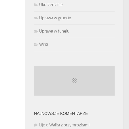
Ukorzenianie
Uprawa w gruncie
Uprawa w tunelu
Wina
NAJNOWSZE KOMENTARZE
Lijo
o
Walka z przymrozkami