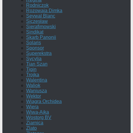
Rodniczok
Rozowaja Dimka
Seywal Blanc
Siczesław
Sierafimowski
Sindikat
Skarb Panonii
Solaris
Sponsor
Superekstra
Sycylia
Tian Szan
Tigin
Trojka
Walentina
Waliok
Waniusza
Wektor
Wiagra Orchidea
Wiera
Wiwa-Ajka
Wostorg BV
Ziarnica
Zlato