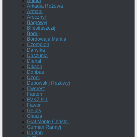
Aniuta
Arkadia Różowa
Armani
Arocznyj
Bagrowyj
Bliestiaszczij
Bodrij
Bordowaja Mantia
Czempion
Darwika
Daszunia
Dienał
Dikson
Donbas
Dżoni
Dubowskij Rozowyj
Ewerest
Faeton
FVKZ 9-1
Fawor
Gelios
Głasza
Graf Monte Christo
Gurman Rannyj
Hariton