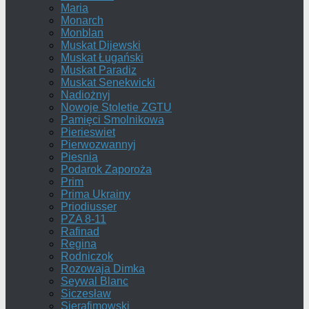
Maria
Monarch
Monblan
Muskat Dijewski
Muskat Ługański
Muskat Paradiz
Muskat Senekwicki
Nadiożnyj
Nowoje Stoletie ZGTU
Pamięci Smolnikowa
Pierieswiet
Pierwozwannyj
Piesnia
Podarok Zaporoża
Prim
Prima Ukrainy
Priodiusser
PZA 8-11
Rafinad
Regina
Rodniczok
Rozowaja Dimka
Seywal Blanc
Siczesław
Sierafimowski