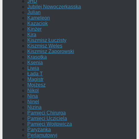
JHD
Jubilej Nowoczerkasska
Julian
Kameleon
Kazaciok
Kinżer
Kira
Kiszmisz Łuczisty
Kiszmisz Weles
Kiszmisz Zaporowski
Krasotka
Ksenia
Liwia
Łada T
Magistr
Mojżesz
Nikol
Nina
Ninel
Nizina
Pamięci Chirurga
Pamięci Ucziciela
Pamięci Wojtowicza
Paryżanka
Perlamutowyj