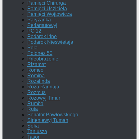
Pamięci Chirurga
Pamięci Ucziciela
Pamięci Wojtowicza
Paryżanka
Perlamutowyj
PG 12
Podarok Irine
Podarok Nieswietaja
Pola
Polonez 50
Prieobrażenie
Rizamat
Romeo
Romina
Rozalinda
Roza Rannaja
Rozmus
Rozowyj Timur
Rumba
Ruta
Senator Pawłowskiego
Sirieniewyj Tuman
Sofia
Taniusza
Tason