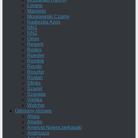
Łorano
Marsielo
Moskiewski Czarny
Nadieżda Azos
NN1
NN2
Orion
Regent
Rodos
Roesler
Rombik
Rondo
Roszfor
Rusłan
Sfinks
Szamil
Szarada
Vielika
Wołchw
Odmiany różowe
Alisia
Alladin
Ametyst Nowoczerkasski
Andriusza