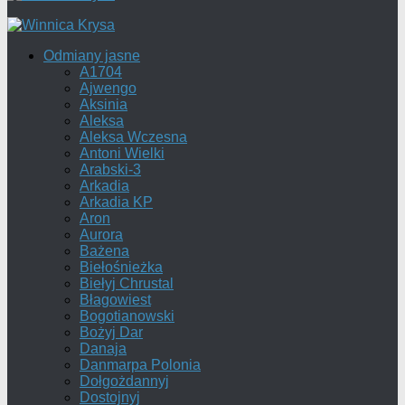
Odmiany jasne
A1704
Ajwengo
Aksinia
Aleksa
Aleksa Wczesna
Antoni Wielki
Arabski-3
Arkadia
Arkadia KP
Aron
Aurora
Bażena
Biełośnieżka
Biełyj Chrustal
Błagowiest
Bogotianowski
Bożyj Dar
Danaja
Danmarpa Polonia
Dołgożdannyj
Dostojnyj