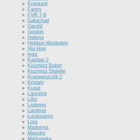
Emigrant
Fanny
FVR 7-9
Gałachad
Garold
Gordiej
Helena
Helikon Muskotaly
Hip Hop
Inga
Kapitan 2
Kiszmisz Baliet
Kiszmisz Stoletie
Krasawszczik 2
Kristaly
Kuraż
Lancelot
Lilla
Liubimyj
Łandysz
Łuciezarnyj
Łora
Madonna
Maestro
Malinowka