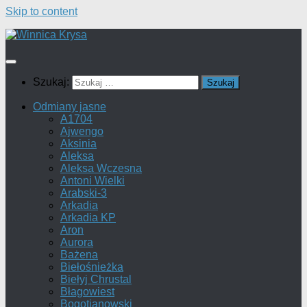
Skip to content
Szukaj:
Odmiany jasne
A1704
Ajwengo
Aksinia
Aleksa
Aleksa Wczesna
Antoni Wielki
Arabski-3
Arkadia
Arkadia KP
Aron
Aurora
Bażena
Biełośnieżka
Biełyj Chrustal
Błagowiest
Bogotianowski