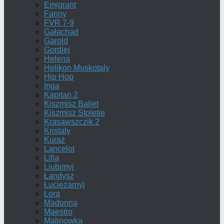
Emigrant
Fanny
FVR 7-9
Gałachad
Garold
Gordiej
Helena
Helikon Muskotaly
Hip Hop
Inga
Kapitan 2
Kiszmisz Baliet
Kiszmisz Stoletie
Krasawszczik 2
Kristaly
Kuraż
Lancelot
Lilla
Liubimyj
Łandysz
Łuciezarnyj
Łora
Madonna
Maestro
Malinowka