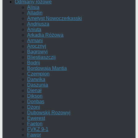
Odmiany różowe
Alisia
Alladin
Ametyst Nowoczerkasski
Andriusza
Aniuta
Arkadia Różowa
Armani
Arocznyj
Bagrowyj
Bliestiaszczij
Bodrij
Bordowaja Mantia
Czempion
Darwika
Daszunia
Dienał
Dikson
Donbas
Dżoni
Dubowskij Rozowyj
Ewerest
Faeton
FVKZ 9-1
Fawor