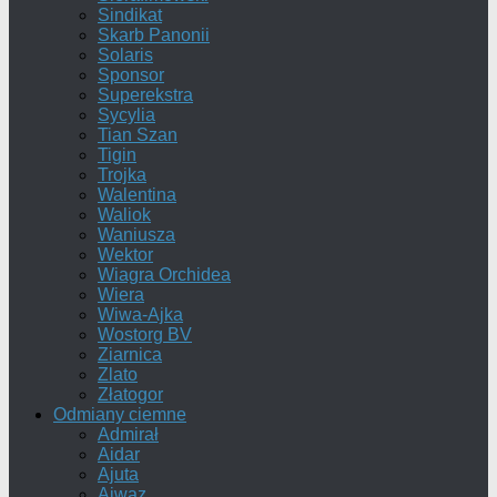
Sindikat
Skarb Panonii
Solaris
Sponsor
Superekstra
Sycylia
Tian Szan
Tigin
Trojka
Walentina
Waliok
Waniusza
Wektor
Wiagra Orchidea
Wiera
Wiwa-Ajka
Wostorg BV
Ziarnica
Zlato
Złatogor
Odmiany ciemne
Admirał
Aidar
Ajuta
Ajwaz