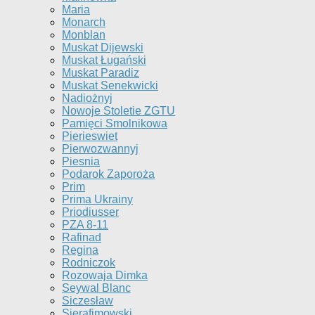
Maria
Monarch
Monblan
Muskat Dijewski
Muskat Ługański
Muskat Paradiz
Muskat Senekwicki
Nadiożnyj
Nowoje Stoletie ZGTU
Pamięci Smolnikowa
Pierieswiet
Pierwozwannyj
Piesnia
Podarok Zaporoża
Prim
Prima Ukrainy
Priodiusser
PZA 8-11
Rafinad
Regina
Rodniczok
Rozowaja Dimka
Seywal Blanc
Siczesław
Sierafimowski