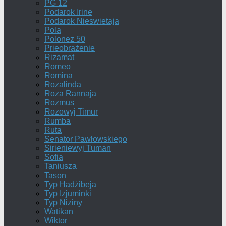
PG 12
Podarok Irine
Podarok Nieswietaja
Pola
Polonez 50
Prieobrażenie
Rizamat
Romeo
Romina
Rozalinda
Roza Rannaja
Rozmus
Rozowyj Timur
Rumba
Ruta
Senator Pawłowskiego
Sirieniewyj Tuman
Sofia
Taniusza
Tason
Typ Hadżibeja
Typ Izjuminki
Typ Niziny
Watikan
Wiktor