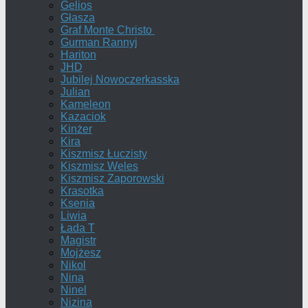
Gelios
Głasza
Graf Monte Christo
Gurman Rannyj
Hariton
JHD
Jubilej Nowoczerkasska
Julian
Kameleon
Kazaciok
Kinżer
Kira
Kiszmisz Łuczisty
Kiszmisz Weles
Kiszmisz Zaporowski
Krasotka
Ksenia
Liwia
Łada T
Magistr
Mojżesz
Nikol
Nina
Ninel
Nizina