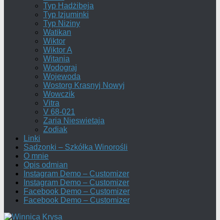
Typ Hadżibeja
Typ Izjuminki
Typ Niziny
Watikan
Wiktor
Wiktor A
Witania
Wodograj
Wojewoda
Wostorg Krasnyj Nowyj
Wowczik
Vitra
V 68-021
Zaria Nieswietaja
Zodiak
Linki
Sadzonki – Szkółka Winorośli
O mnie
Opis odmian
Instagram Demo – Customizer
Instagram Demo – Customizer
Facebook Demo – Customizer
Facebook Demo – Customizer