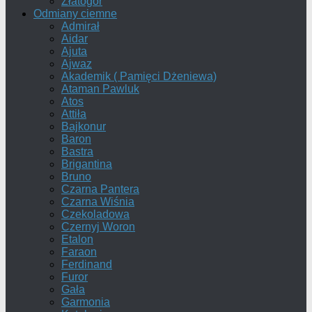
Złatogor
Odmiany ciemne
Admirał
Aidar
Ajuta
Ajwaz
Akademik ( Pamięci Dżeniewa)
Ataman Pawluk
Atos
Attiła
Bajkonur
Baron
Bastra
Brigantina
Bruno
Czarna Pantera
Czarna Wiśnia
Czekoladowa
Czernyj Woron
Etalon
Faraon
Ferdinand
Furor
Gała
Garmonia