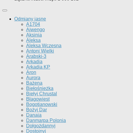
Odmiany jasne
A1704
Ajwengo
Aksinia
Aleksa
Aleksa Wczesna
Antoni Wielki
Arabski-3
Arkadia
Arkadia KP
Aron
Aurora
Bażena
Biełośnieżka
Biełyj Chrustal
Błagowiest
Bogotianowski
Bożyj Dar
Danaja
Danmarpa Polonia
Dołgożdannyj
Dostojnyj