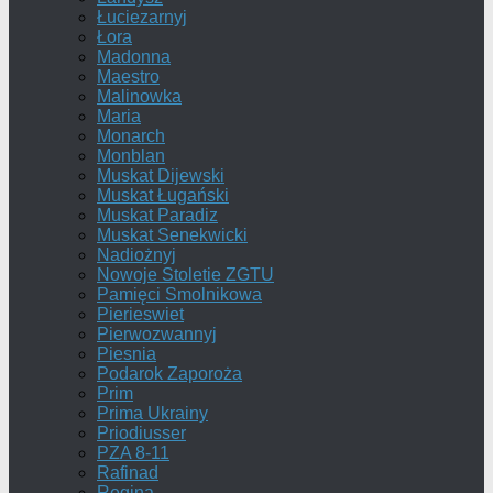
Łuciezarnyj
Łora
Madonna
Maestro
Malinowka
Maria
Monarch
Monblan
Muskat Dijewski
Muskat Ługański
Muskat Paradiz
Muskat Senekwicki
Nadiożnyj
Nowoje Stoletie ZGTU
Pamięci Smolnikowa
Pierieswiet
Pierwozwannyj
Piesnia
Podarok Zaporoża
Prim
Prima Ukrainy
Priodiusser
PZA 8-11
Rafinad
Regina