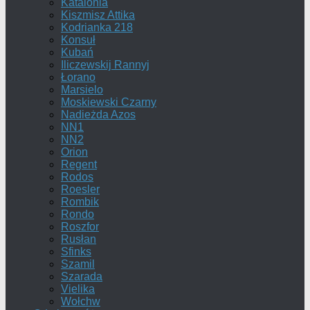
Katalonia
Kiszmisz Attika
Kodrianka 218
Konsuł
Kubań
Iliczewskij Rannyj
Łorano
Marsielo
Moskiewski Czarny
Nadieżda Azos
NN1
NN2
Orion
Regent
Rodos
Roesler
Rombik
Rondo
Roszfor
Rusłan
Sfinks
Szamil
Szarada
Vielika
Wołchw