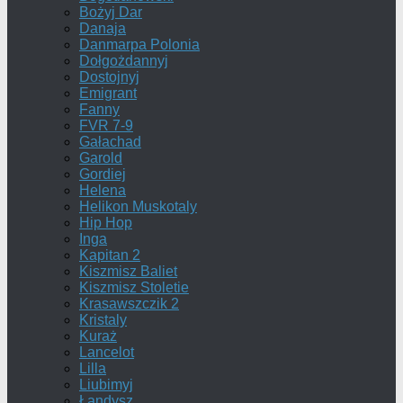
Bożyj Dar
Danaja
Danmarpa Polonia
Dołgożdannyj
Dostojnyj
Emigrant
Fanny
FVR 7-9
Gałachad
Garold
Gordiej
Helena
Helikon Muskotaly
Hip Hop
Inga
Kapitan 2
Kiszmisz Baliet
Kiszmisz Stoletie
Krasawszczik 2
Kristaly
Kuraż
Lancelot
Lilla
Liubimyj
Łandysz