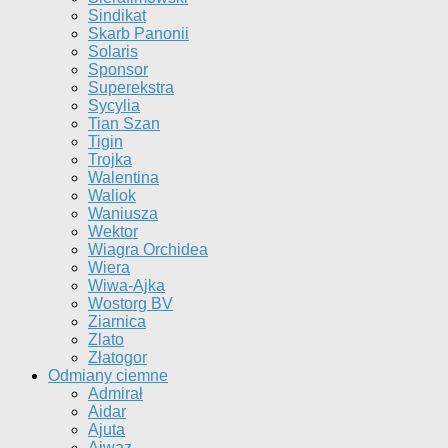
Sindikat
Skarb Panonii
Solaris
Sponsor
Superekstra
Sycylia
Tian Szan
Tigin
Trojka
Walentina
Waliok
Waniusza
Wektor
Wiagra Orchidea
Wiera
Wiwa-Ajka
Wostorg BV
Ziarnica
Zlato
Złatogor
Odmiany ciemne
Admirał
Aidar
Ajuta
Ajwaz