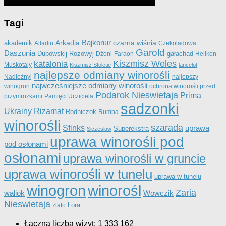
Tagi
Bajkonur
Arkadia
czarna wiśnia
akademik
Alladin
Czekoladowa
Garold
Daszunia
Dubowskij Rozowyj
gałachad
Dżoni
Faraon
Helikon
katalonia
Kiszmisz Weles
Muskotaly
Kiszmisz Stoletie
lancelot
najlepsze odmiany winorośli
Nadiożnyj
najlepszy
najwcześniejsze odmiany winorośli
winogron
ochrona winorośli przed
Podarok Nieswietaja
Prima
przymrozkami
Pamięci Ucziciela
sadzonki
Ukrainy
Rizamat
Rodniczok
Rumba
winorośli
szarada
Sfinks
uprawa
Superekstra
Siczesław
uprawa winorośli pod
pod osłonami
osłonami
uprawa winorośli w gruncie
uprawa winorośli w tunelu
uprawa w tunelu
winorośl
winogron
Zaria
Wowczik
waliok
Nieswietaja
Łora
zlato
Łączna liczba wizyt:
1 333 162