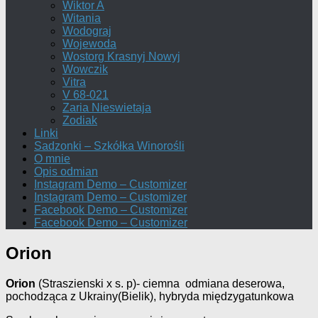
Wiktor A
Witania
Wodograj
Wojewoda
Wostorg Krasnyj Nowyj
Wowczik
Vitra
V 68-021
Zaria Nieswietaja
Zodiak
Linki
Sadzonki – Szkółka Winorośli
O mnie
Opis odmian
Instagram Demo – Customizer
Instagram Demo – Customizer
Facebook Demo – Customizer
Facebook Demo – Customizer
Orion
Orion
(Straszienski x s. p)- ciemna odmiana deserowa,
pochodząca z Ukrainy(Bielik), hybryda międzygatunkowa