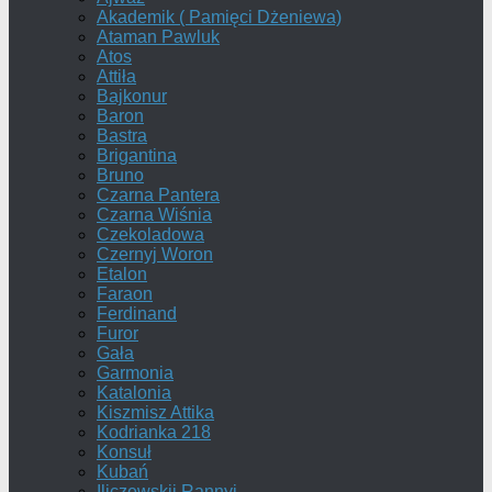
Akademik ( Pamięci Dżeniewa)
Ataman Pawluk
Atos
Attiła
Bajkonur
Baron
Bastra
Brigantina
Bruno
Czarna Pantera
Czarna Wiśnia
Czekoladowa
Czernyj Woron
Etalon
Faraon
Ferdinand
Furor
Gała
Garmonia
Katalonia
Kiszmisz Attika
Kodrianka 218
Konsuł
Kubań
Iliczewskij Rannyj