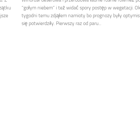
zątku
“gołym niebem” i też widać spory postęp w wegetacji. O
jsze
tygodni temu zdjąłem namioty bo prognozy były optymis
się potwierdziły. Pierwszy raz od paru...