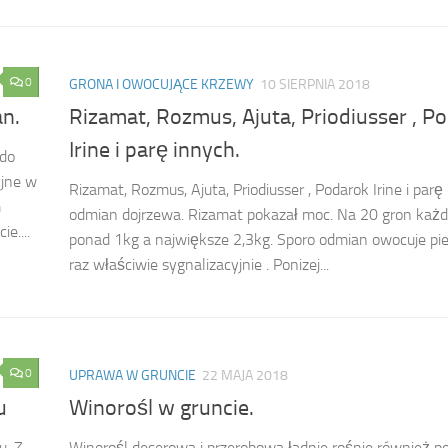
0
GRONA I OWOCUJĄCE KRZEWY
10 SIERPNIA 2018
an.
Rizamat, Rozmus, Ajuta, Priodiusser , P
Irine i parę innych.
 do
yjne w
Rizamat, Rozmus, Ajuta, Priodiusser , Podarok Irine i parę
m
odmian dojrzewa. Rizamat pokazał moc. Na 20 gron każd
e....
ponad 1kg a największe 2,3kg. Sporo odmian owocuje pi
raz właściwie sygnalizacyjnie . Ponizej...
0
UPRAWA W GRUNCIE
22 MAJA 2018
u
Winorośl w gruncie.
u. Z
Winorośl deserowa i przerobowa ładnie rośnie również p