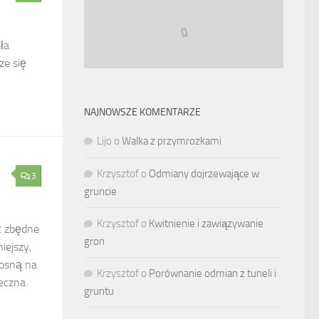
ła
ze się
NAJNOWSZE KOMENTARZE
Lijo
o
Walka z przymrozkami
Krzysztof
o
Odmiany dojrzewające w
3
gruncie
Krzysztof
o
Kwitnienie i zawiązywanie
ż zbędne
gron
iejszy,
rosną na
Krzysztof
o
Porównanie odmian z tuneli i
teczna
gruntu