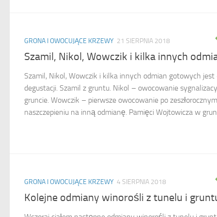
GRONA I OWOCUJĄCE KRZEWY
21 SIERPNIA 2018
Szamil, Nikol, Wowczik i kilka innych odmi
Szamil, Nikol, Wowczik i kilka innych odmian gotowych jest
degustacji. Szamil z gruntu. Nikol – owocowanie sygnalizac
gruncie. Wowczik – pierwsze owocowanie po zeszłoroczny
naszczepieniu na inną odmianę. Pamięci Wojtowicza w grunci
GRONA I OWOCUJĄCE KRZEWY
4 SIERPNIA 2018
Kolejne odmiany winorośli z tunelu i grunt
Wczoraj ciałem następne odmiany winorośli z tunelu i grunt