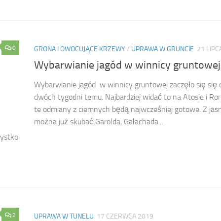
0
W
GRONA I OWOCUJĄCE KRZEWY
/
UPRAWA W GRUNCIE
21 LIPC
Wybarwianie jagód w winnicy gruntowej
Wybarwianie jagód w winnicy gruntowej zaczęło się się 
dwóch tygodni temu. Najbardziej widać to na Atosie i Ro
te odmiany z ciemnych będą najwcześniej gotowe. Z jas
można już skubać Garolda, Gałachada...
zystko
2
UPRAWA W TUNELU
17 CZERWCA 2019