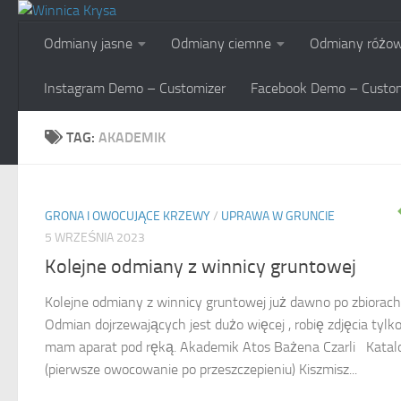
Skip to content
Odmiany jasne
Odmiany ciemne
Odmiany różo
Instagram Demo – Customizer
Facebook Demo – Custom
TAG:
AKADEMIK
GRONA I OWOCUJĄCE KRZEWY
/
UPRAWA W GRUNCIE
5 WRZEŚNIA 2023
Kolejne odmiany z winnicy gruntowej
Kolejne odmiany z winnicy gruntowej już dawno po zbiorach
Odmian dojrzewających jest dużo więcej , robię zdjęcia tylko
mam aparat pod ręką. Akademik Atos Bażena Czarli Katal
(pierwsze owocowanie po przeszczepieniu) Kiszmisz...