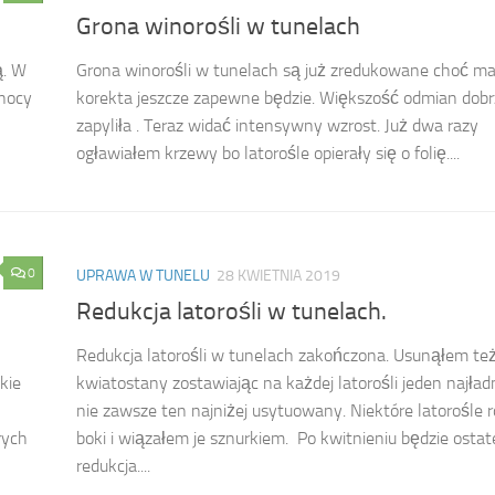
Grona winorośli w tunelach
ą. W
Grona winorośli w tunelach są już zredukowane choć ma
 nocy
korekta jeszcze zapewne będzie. Większość odmian dobr
zapyliła . Teraz widać intensywny wzrost. Już dwa razy
ogławiałem krzewy bo latorośle opierały się o folię....
0
UPRAWA W TUNELU
28 KWIETNIA 2019
Redukcja latorośli w tunelach.
Redukcja latorośli w tunelach zakończona. Usunąłem te
kie
kwiatostany zostawiając na każdej latorośli jeden najładn
nie zawsze ten najniżej usytuowany. Niektóre latorośle 
rych
boki i wiązałem je sznurkiem. Po kwitnieniu będzie osta
redukcja....