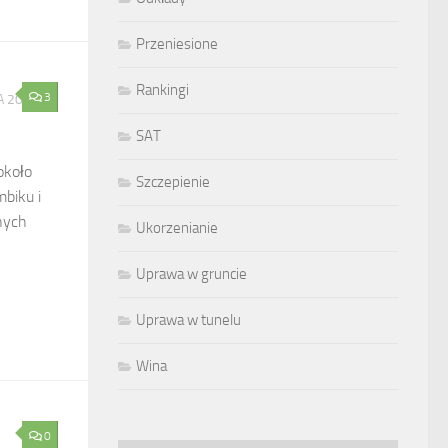
Przeniesione
Rankingi
3
A 2019
SAT
około
Szczepienie
mbiku i
nych
Ukorzenianie
Uprawa w gruncie
Uprawa w tunelu
Wina
0