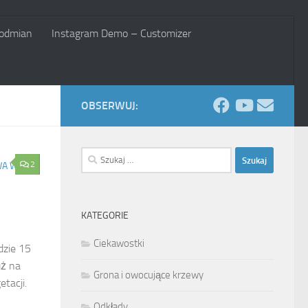
 odmian
Instagram Demo – Customizer
OBSERWUJ:
Szukaj:
2
WA W
KATEGORIE
Ciekawostki
dzie 15
uż na
Grona i owocujące krzewy
etacji.
Odkłady