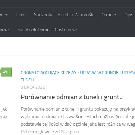
we
Linki
Sadzonki – Szkółka Winorośli
O mnie
Opis
izer
Facebook Demo – Customizer
0
GRONA I OWOCUJĄCE KRZEWY
/
UPRAWA W GRUNCIE
/
UPRA
TUNELU
3 LIPCA 2022
Porównanie odmian z tuneli i gruntu
.
Porównanie odmian z tuneli i gruntu pokazuję na przykła
 jak
wybranych odmian. Oczywiście jest ich dużo więcej ale j
onia
podstawie tej ilości widać ogólnie jaka jest różnica w weg
Robiłem głównie zdjęcia gron...