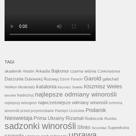
TAGI
Bajkonur
Arkadia
czarna wiśnia
akademik
Alladin
Czekoladowa
Garold
Daszunia
Dubowskij Rozowyj
gałachad
Dżoni
Faraon
katalonia
Kiszmisz Weles
Helikon Muskotaly
Kiszmisz Stoletie
najlepsze odmiany winorośli
lancelot
Nadiożnyj
najwcześniejsze odmiany winorośli
najlepszy winogron
ochrona
Podarok
winorośli przed przymrozkami
Pamięci Ucziciela
Nieswietaja
Prima Ukrainy
Rizamat
Rodniczok
Rumba
sadzonki winorośli
Sfinks
Superekstra
Siczesław
uprawa