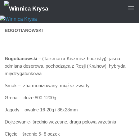
Skip to content
BOGOTIANOWSKI
Bogotianowski
– (Talisman x Kiszmisz Łuczistyj)- jasna
odmiana deserowa, pochodząca z Rosji (Krainow), hybryda
międzygatunkowa
Smak – zharmonizowany, miąższ zwarty
Grona – duże 800-1200g
Jagody – owalne 16-20g i 36x28mm
Dojrzewanie- średnio wczesne, druga połowa września
Cięcie – średnie 5- 8 oczek