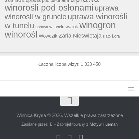
szarada
uprawa pod osłonami
winorośli pod osłonami
uprawa
uprawa winorośli
winorośli w gruncie
winogron
w tunelu
waliok
uprawa w tunelu
winorośl
Zaria Nieswietaja
Wowczik
Łora
zlato
Łączna liczba wizyt:
1 333 450
Winnica Krysa © 2026. Wszelkie prawa zastrzeżone
Zasilane przez
- Zaprojektowany z
Motyw Hueman