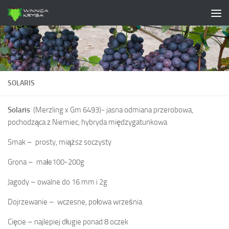
Skip to content
SOLARIS
Solaris
(Merzling x Gm 6493)- jasna odmiana przerobowa,
pochodząca z Niemiec, hybryda międzygatunkowa
Smak – prosty, miąższ soczysty
Grona – małe100-200g
Jagody – owalne do 16 mm i 2g
Dojrzewanie – wczesne, połowa września
Cięcie – najlepiej długie ponad 8 oczek