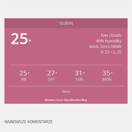
GUBIN
25
few clouds
°
46% humidity
wind: 5m/s NNW
H 25 • L 25
25
27
31
35
°
°
°
°
FRI
SAT
SUN
MON
false
Weather from OpenWeatherMap
NAJNOWSZE KOMENTARZE