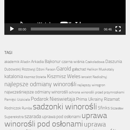
00:00
06:46
TAGI
Bajkonur
Daszunia
Arkadia
czarna wiśnia
akademik
Alladin
Czekoladowa
Garold
Dubowskij Rozowyj
gałachad
Dżoni
Faraon
Helikon Muskotaly
Kiszmisz Weles
katalonia
Nadiożnyj
Kiszmisz Stoletie
lancelot
najlepsze odmiany winorośli
najlepszy winogron
najwcześniejsze odmiany winorośli
ochrona winorośli przed przymrozkami
Podarok Nieswietaja
Prima Ukrainy
Rizamat
Pamięci Ucziciela
sadzonki winorośli
Sfinks
Rodniczok
Rumba
Siczesław
uprawa
szarada
uprawa pod osłonami
Superekstra
winorośli pod osłonami
uprawa