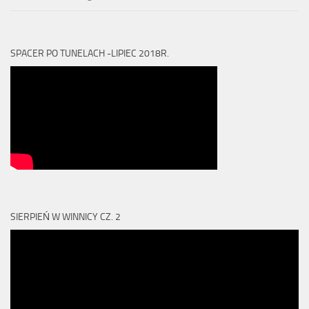
SPACER PO TUNELACH -LIPIEC 2018R.
SIERPIEŃ W WINNICY CZ. 2
Odtwarzacz
video