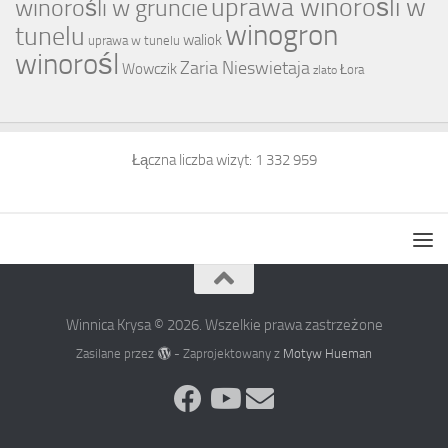
uprawa winorośli w
winorośli w gruncie
winogron
tunelu
waliok
uprawa w tunelu
winorośl
Zaria Nieswietaja
Wowczik
Łora
zlato
Łączna liczba wizyt:
1 332 959
Winnica Krysa © 2026. Wszelkie prawa zastrzeżone
Zasilane przez
- Zaprojektowany z
Motyw Hueman