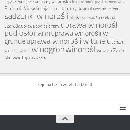
najwcześniejsze odmiany winorośli
ochrona winorośli przed przymrozkami
Podarok Nieswietaja
Prima Ukrainy
Rizamat
Rodniczok
Rumba
sadzonki winorośli
Sfinks
Superekstra
Siczesław
uprawa winorośli
szarada
uprawa pod osłonami
pod osłonami
uprawa winorośli w
uprawa winorośli w tunelu
gruncie
uprawa
winogron
winorośl
Zaria
waliok
Wowczik
w tunelu
Nieswietaja
Łora
zlato
Łączna liczba wizyt:
1 332 638