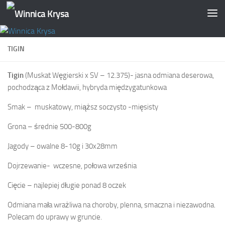
Skip to content
TIGIN
Tigin
(Muskat Węgierski x SV – 12.375)- jasna odmiana deserowa,
pochodząca z Mołdawii, hybryda międzygatunkowa
Smak – muskatowy, miąższ soczysto -mięsisty
Grona – średnie 500-800g
Jagody – owalne 8-10g i 30x28mm
Dojrzewanie- wczesne, połowa września
Cięcie – najlepiej długie ponad 8 oczek
Odmiana mała wrażliwa na choroby, plenna, smaczna i niezawodna.
Polecam do uprawy w gruncie.