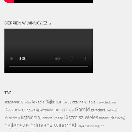
SIERPIEŃ W WINNICY CZ. 2
TAGI
Bajkonur
Arkadia
czarna wiśnia
akademik
Alladin
Czekoladowa
Bastra
Garold
Daszunia
Dubowskij Rozowyj
gałachad
Dżoni
Faraon
Helikon
Kiszmisz Weles
katalonia
Muskotaly
Nadiożnyj
Kiszmisz Stoletie
lancelot
najlepsze odmiany winorośli
najlepszy winogron