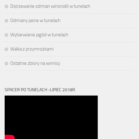
Dojrzewanie odmian winorośli w tunelach
Odmiany jasne w tunelach
Wybarwianie jagód w tunelach
Walka z przymrozkami
Ostatnie zbiory na winnicy
SPACER PO TUNELACH -LIPIEC 2018R.