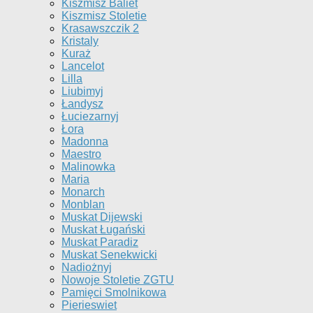
Kiszmisz Baliet
Kiszmisz Stoletie
Krasawszczik 2
Kristaly
Kuraż
Lancelot
Lilla
Liubimyj
Łandysz
Łuciezarnyj
Łora
Madonna
Maestro
Malinowka
Maria
Monarch
Monblan
Muskat Dijewski
Muskat Ługański
Muskat Paradiz
Muskat Senekwicki
Nadiożnyj
Nowoje Stoletie ZGTU
Pamięci Smolnikowa
Pierieswiet