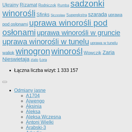
sadzonki
Ukrainy
Rizamat
Rodniczok
Rumba
winorośli
szarada
Sfinks
uprawa
Superekstra
Siczesław
uprawa winorośli pod
pod osłonami
osłonami
uprawa winorośli w gruncie
uprawa winorośli w tunelu
uprawa w tunelu
winorośl
winogron
Zaria
Wowczik
waliok
Nieswietaja
Łora
zlato
Łączna liczba wizyt:
1 333 157
Odmiany jasne
A1704
Ajwengo
Aksinia
Aleksa
Aleksa Wczesna
Antoni Wielki
Arabski-3