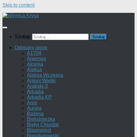
Skip to content
Szukaj:
Odmiany jasne
A1704
Ajwengo
Aksinia
Aleksa
Aleksa Wczesna
Antoni Wielki
Arabski-3
Arkadia
Arkadia KP
Aron
Aurora
Bażena
Biełośnieżka
Biełyj Chrustal
Błagowiest
Bogotianowski