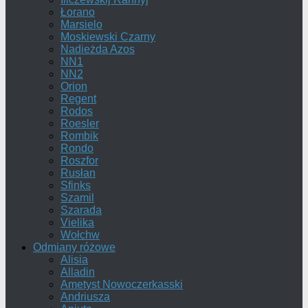
Łorano
Marsielo
Moskiewski Czarny
Nadieżda Azos
NN1
NN2
Orion
Regent
Rodos
Roesler
Rombik
Rondo
Roszfor
Rusłan
Sfinks
Szamil
Szarada
Vielika
Wołchw
Odmiany różowe
Alisia
Alladin
Ametyst Nowoczerkasski
Andriusza