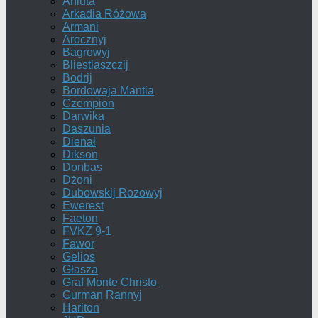
Aniuta
Arkadia Różowa
Armani
Arocznyj
Bagrowyj
Bliestiaszczij
Bodrij
Bordowaja Mantia
Czempion
Darwika
Daszunia
Dienał
Dikson
Donbas
Dżoni
Dubowskij Rozowyj
Ewerest
Faeton
FVKZ 9-1
Fawor
Gelios
Głasza
Graf Monte Christo
Gurman Rannyj
Hariton