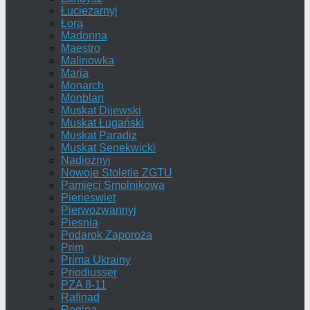
Łuciezarnyj
Łora
Madonna
Maestro
Malinowka
Maria
Monarch
Monblan
Muskat Dijewski
Muskat Ługański
Muskat Paradiz
Muskat Senekwicki
Nadiożnyj
Nowoje Stoletie ZGTU
Pamięci Smolnikowa
Pierieswiet
Pierwozwannyj
Piesnia
Podarok Zaporoża
Prim
Prima Ukrainy
Priodiusser
PZA 8-11
Rafinad
Regina