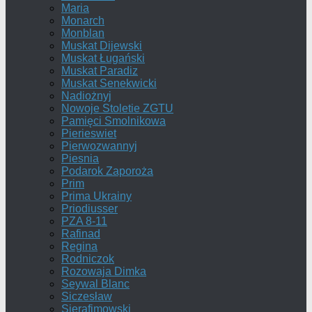
Maria
Monarch
Monblan
Muskat Dijewski
Muskat Ługański
Muskat Paradiz
Muskat Senekwicki
Nadiożnyj
Nowoje Stoletie ZGTU
Pamięci Smolnikowa
Pierieswiet
Pierwozwannyj
Piesnia
Podarok Zaporoża
Prim
Prima Ukrainy
Priodiusser
PZA 8-11
Rafinad
Regina
Rodniczok
Rozowaja Dimka
Seywal Blanc
Siczesław
Sierafimowski