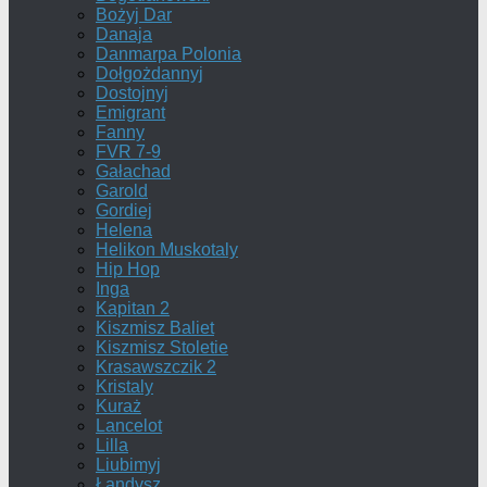
Bożyj Dar
Danaja
Danmarpa Polonia
Dołgożdannyj
Dostojnyj
Emigrant
Fanny
FVR 7-9
Gałachad
Garold
Gordiej
Helena
Helikon Muskotaly
Hip Hop
Inga
Kapitan 2
Kiszmisz Baliet
Kiszmisz Stoletie
Krasawszczik 2
Kristaly
Kuraż
Lancelot
Lilla
Liubimyj
Łandysz