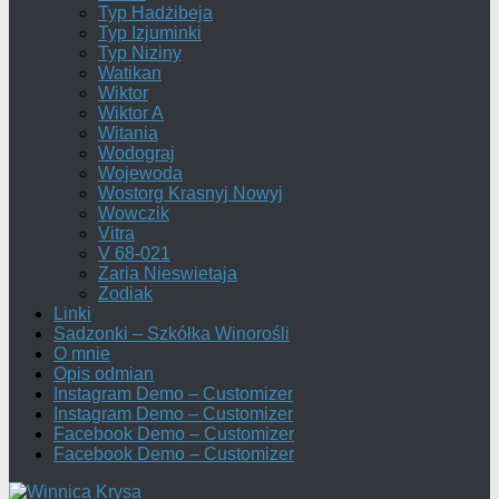
Typ Hadżibeja
Typ Izjuminki
Typ Niziny
Watikan
Wiktor
Wiktor A
Witania
Wodograj
Wojewoda
Wostorg Krasnyj Nowyj
Wowczik
Vitra
V 68-021
Zaria Nieswietaja
Zodiak
Linki
Sadzonki – Szkółka Winorośli
O mnie
Opis odmian
Instagram Demo – Customizer
Instagram Demo – Customizer
Facebook Demo – Customizer
Facebook Demo – Customizer