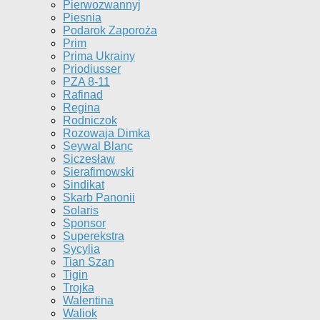
Pierwozwannyj
Piesnia
Podarok Zaporoża
Prim
Prima Ukrainy
Priodiusser
PZA 8-11
Rafinad
Regina
Rodniczok
Rozowaja Dimka
Seywal Blanc
Siczesław
Sierafimowski
Sindikat
Skarb Panonii
Solaris
Sponsor
Superekstra
Sycylia
Tian Szan
Tigin
Trojka
Walentina
Waliok