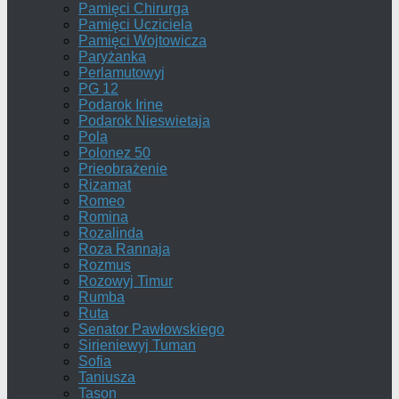
Pamięci Chirurga
Pamięci Ucziciela
Pamięci Wojtowicza
Paryżanka
Perlamutowyj
PG 12
Podarok Irine
Podarok Nieswietaja
Pola
Polonez 50
Prieobrażenie
Rizamat
Romeo
Romina
Rozalinda
Roza Rannaja
Rozmus
Rozowyj Timur
Rumba
Ruta
Senator Pawłowskiego
Sirieniewyj Tuman
Sofia
Taniusza
Tason