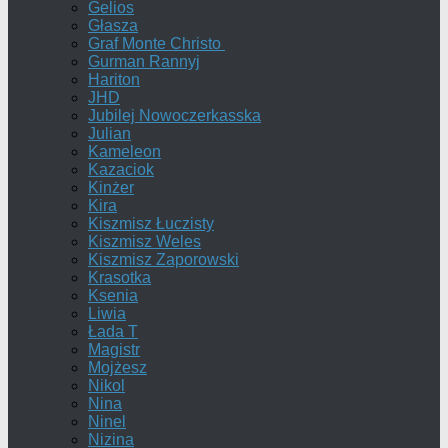
Gelios
Głasza
Graf Monte Christo
Gurman Rannyj
Hariton
JHD
Jubilej Nowoczerkasska
Julian
Kameleon
Kazaciok
Kinżer
Kira
Kiszmisz Łuczisty
Kiszmisz Weles
Kiszmisz Zaporowski
Krasotka
Ksenia
Liwia
Łada T
Magistr
Mojżesz
Nikol
Nina
Ninel
Nizina