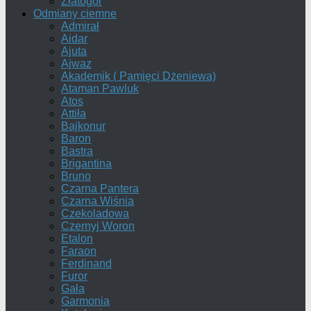
Złatogor
Odmiany ciemne
Admirał
Aidar
Ajuta
Ajwaz
Akademik ( Pamięci Dżeniewa)
Ataman Pawluk
Atos
Attiła
Bajkonur
Baron
Bastra
Brigantina
Bruno
Czarna Pantera
Czarna Wiśnia
Czekoladowa
Czernyj Woron
Etalon
Faraon
Ferdinand
Furor
Gała
Garmonia