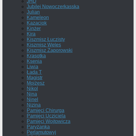
JHD
Jubilej Nowoczerkasska
Julian
Kameleon
Kazaciok
Kinżer
Kira
Kiszmisz Łuczisty
Kiszmisz Weles
Kiszmisz Zaporowski
Krasotka
Ksenia
Liwia
Łada T
Magistr
Mojżesz
Nikol
Nina
Ninel
Nizina
Pamięci Chirurga
Pamięci Ucziciela
Pamięci Wojtowicza
Paryżanka
Perlamutowyj