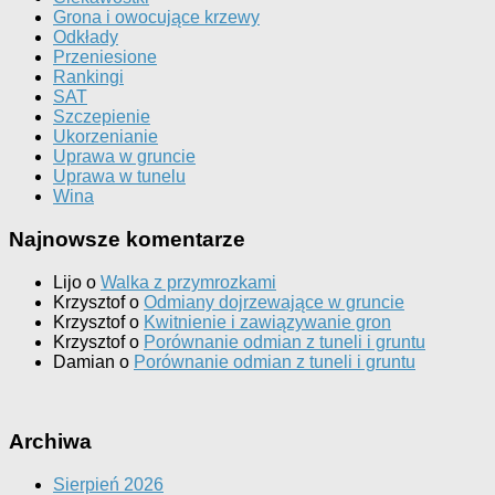
Grona i owocujące krzewy
Odkłady
Przeniesione
Rankingi
SAT
Szczepienie
Ukorzenianie
Uprawa w gruncie
Uprawa w tunelu
Wina
Najnowsze komentarze
Lijo
o
Walka z przymrozkami
Krzysztof
o
Odmiany dojrzewające w gruncie
Krzysztof
o
Kwitnienie i zawiązywanie gron
Krzysztof
o
Porównanie odmian z tuneli i gruntu
Damian
o
Porównanie odmian z tuneli i gruntu
Archiwa
Sierpień 2026