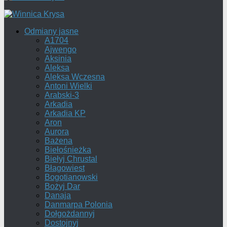
Odmiany jasne
A1704
Ajwengo
Aksinia
Aleksa
Aleksa Wczesna
Antoni Wielki
Arabski-3
Arkadia
Arkadia KP
Aron
Aurora
Bażena
Biełośnieżka
Biełyj Chrustal
Błagowiest
Bogotianowski
Bożyj Dar
Danaja
Danmarpa Polonia
Dołgożdannyj
Dostojnyj