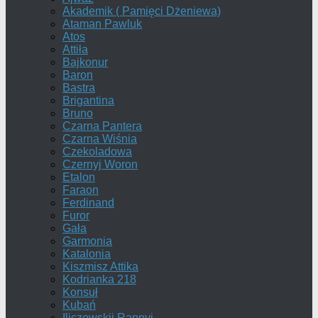
Akademik ( Pamięci Dżeniewa)
Ataman Pawluk
Atos
Attiła
Bajkonur
Baron
Bastra
Brigantina
Bruno
Czarna Pantera
Czarna Wiśnia
Czekoladowa
Czernyj Woron
Etalon
Faraon
Ferdinand
Furor
Gała
Garmonia
Katalonia
Kiszmisz Attika
Kodrianka 218
Konsuł
Kubań
Iliczewskij Rannyj