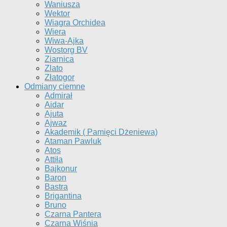
Waniusza
Wektor
Wiagra Orchidea
Wiera
Wiwa-Ajka
Wostorg BV
Ziarnica
Zlato
Złatogor
Odmiany ciemne
Admirał
Aidar
Ajuta
Ajwaz
Akademik ( Pamięci Dżeniewa)
Ataman Pawluk
Atos
Attiła
Bajkonur
Baron
Bastra
Brigantina
Bruno
Czarna Pantera
Czarna Wiśnia