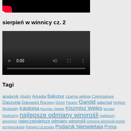
sierpień w winnicy cz. 2
Tagi
Bajkonur
Arkadia
czarna wiśnia
akademik
Alladin
Czekoladowa
Garold
Daszunia
Dubowskij Rozowyj
gałachad
Dżoni
Faraon
Helikon
katalonia
Kiszmisz Weles
Muskotaly
Kiszmisz Stoletie
lancelot
najlepsze odmiany winorośli
Nadiożnyj
najlepszy
najwcześniejsze odmiany winorośli
winogron
ochrona winorośli przed
Podarok Nieswietaja
Prima
przymrozkami
Pamięci Ucziciela