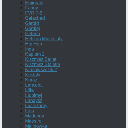
Emigrant
Fanny
FVR 7-9
Gałachad
Garold
Gordiej
Helena
Helikon Muskotaly
Hip Hop
Inga
Kapitan 2
Kiszmisz Baliet
Kiszmisz Stoletie
Krasawszczik 2
Kristaly
Kuraż
Lancelot
Lilla
Liubimyj
Łandysz
Łuciezarnyj
Łora
Madonna
Maestro
Malinowka