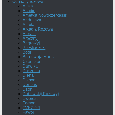
Odmiany różowe
Alisia
Alladin
Ametyst Nowoczerkasski
Andriusza
Aniuta
Arkadia Różowa
Armani
Arocznyj
Bagrowyj
Bliestiaszczij
Bodrij
Bordowaja Mantia
Czempion
Darwika
Daszunia
Dienał
Dikson
Donbas
Dżoni
Dubowskij Rozowyj
Ewerest
Faeton
FVKZ 9-1
Fawor