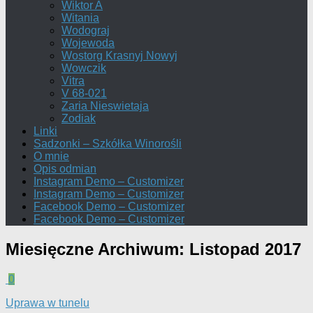
Wiktor A
Witania
Wodograj
Wojewoda
Wostorg Krasnyj Nowyj
Wowczik
Vitra
V 68-021
Zaria Nieswietaja
Zodiak
Linki
Sadzonki – Szkółka Winorośli
O mnie
Opis odmian
Instagram Demo – Customizer
Instagram Demo – Customizer
Facebook Demo – Customizer
Facebook Demo – Customizer
Miesięczne Archiwum:
Listopad 2017
0
Uprawa w tunelu