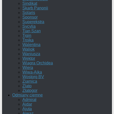
Sindikat
Skarb Panonii
Solaris
Sponsor
Superekstra
Sycylia
Tian Szan
Tigin
Trojka
Walentina
Waliok
Waniusza
Wektor
Wiagra Orchidea
Wiera
Wiwa-Ajka
Wostorg BV
Ziarnica
Zlato
Złatogor
Odmiany ciemne
Admirał
Aidar
Ajuta
Ajwaz