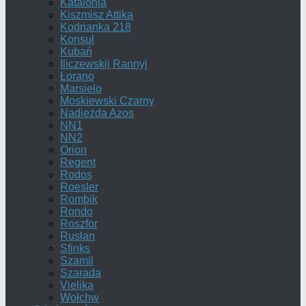
Katalonia
Kiszmisz Attika
Kodrianka 218
Konsuł
Kubań
Iliczewskij Rannyj
Łorano
Marsielo
Moskiewski Czarny
Nadieżda Azos
NN1
NN2
Orion
Regent
Rodos
Roesler
Rombik
Rondo
Roszfor
Rusłan
Sfinks
Szamil
Szarada
Vielika
Wołchw