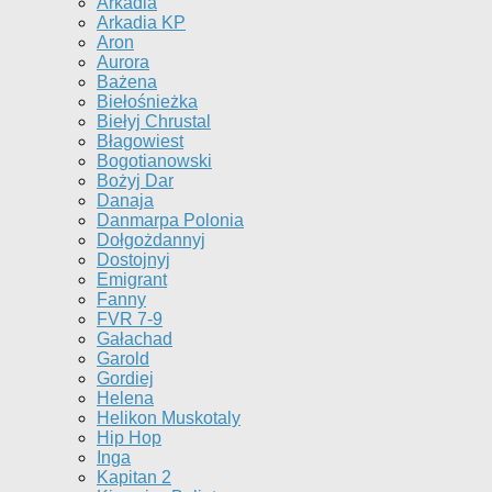
Arkadia
Arkadia KP
Aron
Aurora
Bażena
Biełośnieżka
Biełyj Chrustal
Błagowiest
Bogotianowski
Bożyj Dar
Danaja
Danmarpa Polonia
Dołgożdannyj
Dostojnyj
Emigrant
Fanny
FVR 7-9
Gałachad
Garold
Gordiej
Helena
Helikon Muskotaly
Hip Hop
Inga
Kapitan 2