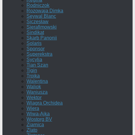
Rodniczok
Rozowaja Dimka
Seywal Blanc
Siczesław
Sierafimowski
Sindikat
Skarb Panonii
Solaris
Sponsor
Superekstra
Sycylia
Tian Szan
Tigin
Trojka
Walentina
Waliok
Waniusza
Wektor
Wiagra Orchidea
Wiera
Wiwa-Ajka
Wostorg BV
Ziarnica
Zlato