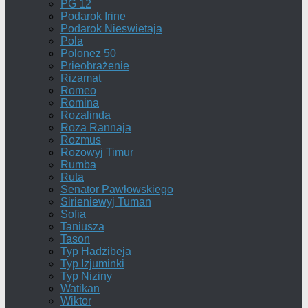
PG 12
Podarok Irine
Podarok Nieswietaja
Pola
Polonez 50
Prieobrażenie
Rizamat
Romeo
Romina
Rozalinda
Roza Rannaja
Rozmus
Rozowyj Timur
Rumba
Ruta
Senator Pawłowskiego
Sirieniewyj Tuman
Sofia
Taniusza
Tason
Typ Hadżibeja
Typ Izjuminki
Typ Niziny
Watikan
Wiktor