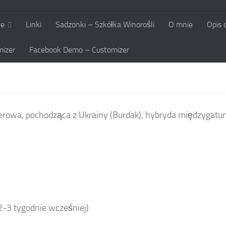
we
Linki
Sadzonki – Szkółka Winorośli
O mnie
Opis 
izer
Facebook Demo – Customizer
serowa, pochodząca z Ukrainy (Burdak), hybryda międzygat
2-3 tygodnie wcześniej)