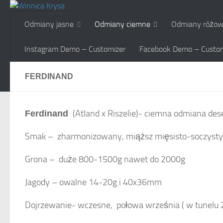
Skip to content
Odmiany jasne
Odmiany ciemne
Odmiany różo
Instagram Demo – Customizer
Facebook Demo – Custom
FERDINAND
(Atland x Riszelie)- ciemna odmiana de
Ferdinand
Smak – zharmonizowany, miąższ mięsisto-soczysty
Grona – duże 800-1500g nawet do 2000g
Jagody – owalne 14-20g i 40x36mm
Dojrzewanie- wczesne, połowa września ( w tunelu 