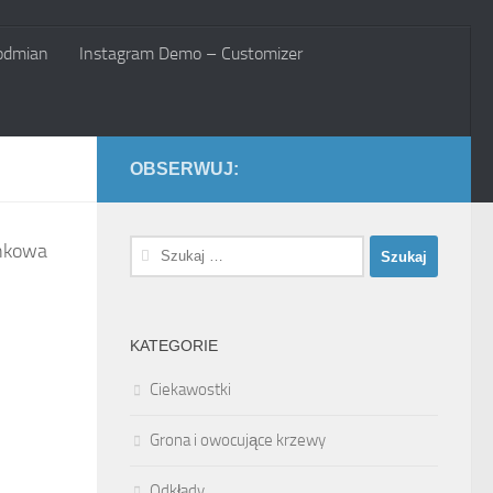
odmian
Instagram Demo – Customizer
OBSERWUJ:
Szukaj:
unkowa
KATEGORIE
Ciekawostki
Grona i owocujące krzewy
Odkłady