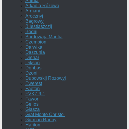
Aniuta
Arkadia Różowa
Armani
Arocznyj
Bagrowyj
Bliestiaszczij
Bodrij
Bordowaja Mantia
Czempion
Darwika
Daszunia
Dienał
Dikson
Donbas
Dżoni
Dubowskij Rozowyj
Ewerest
Faeton
FVKZ 9-1
Fawor
Gelios
Głasza
Graf Monte Christo
Gurman Rannyj
Hariton