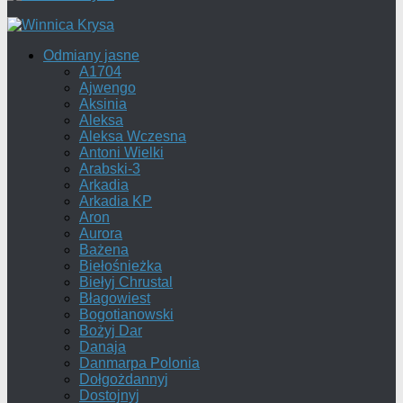
Odmiany jasne
A1704
Ajwengo
Aksinia
Aleksa
Aleksa Wczesna
Antoni Wielki
Arabski-3
Arkadia
Arkadia KP
Aron
Aurora
Bażena
Biełośnieżka
Biełyj Chrustal
Błagowiest
Bogotianowski
Bożyj Dar
Danaja
Danmarpa Polonia
Dołgożdannyj
Dostojnyj