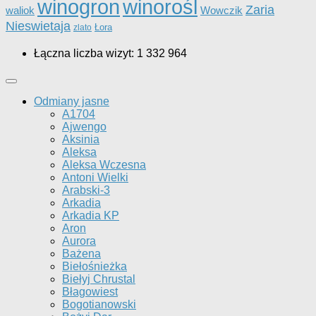
winorośl
winogron
Zaria
Wowczik
waliok
Nieswietaja
Łora
zlato
Łączna liczba wizyt:
1 332 964
Odmiany jasne
A1704
Ajwengo
Aksinia
Aleksa
Aleksa Wczesna
Antoni Wielki
Arabski-3
Arkadia
Arkadia KP
Aron
Aurora
Bażena
Biełośnieżka
Biełyj Chrustal
Błagowiest
Bogotianowski