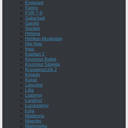
Emigrant
Fanny
FVR 7-9
Gałachad
Garold
Gordiej
Helena
Helikon Muskotaly
Hip Hop
Inga
Kapitan 2
Kiszmisz Baliet
Kiszmisz Stoletie
Krasawszczik 2
Kristaly
Kuraż
Lancelot
Lilla
Liubimyj
Łandysz
Łuciezarnyj
Łora
Madonna
Maestro
Malinowka