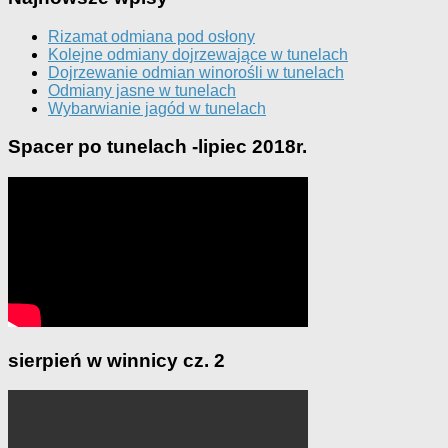
Rizamat odmiana pod osłony
Kolejne odmiany dojrzewające w tunelach
Dojrzewanie odmian winorośli w tunelach
Odmiany jasne w tunelach
Wybarwianie jagód w tunelach
Spacer po tunelach -lipiec 2018r.
sierpień w winnicy cz. 2