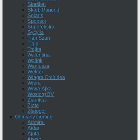
Sindikat
Skarb Panonii
Solaris
Sponsor
Superekstra
Sycylia
Tian Szan
Tigin
Trojka
Walentina
Waliok
Waniusza
Wektor
Wiagra Orchidea
Wiera
Wiwa-Ajka
Wostorg BV
Ziarnica
Zlato
Złatogor
Odmiany ciemne
Admirał
Aidar
Ajuta
Ajwaz