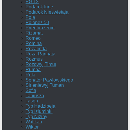
PG 12
Podarok Irine
Podarok Nieswietaja
Pola
Polonez 50
Prieobrażenie
Rizamat
Romeo
Romina
Rozalinda
Roza Rannaja
Rozmus
Rozowyj Timur
Rumba
Ruta
Senator Pawłowskiego
Sirieniewyj Tuman
Sofia
Taniusza
Tason
Typ Hadżibeja
Typ Izjuminki
Typ Niziny
Watikan
Wiktor