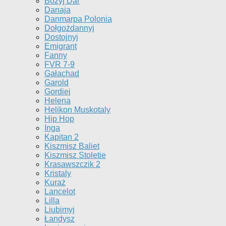
Bożyj Dar
Danaja
Danmarpa Polonia
Dołgożdannyj
Dostojnyj
Emigrant
Fanny
FVR 7-9
Gałachad
Garold
Gordiej
Helena
Helikon Muskotaly
Hip Hop
Inga
Kapitan 2
Kiszmisz Baliet
Kiszmisz Stoletie
Krasawszczik 2
Kristaly
Kuraż
Lancelot
Lilla
Liubimyj
Łandysz