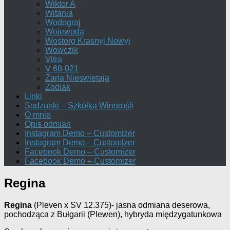
Wiktor A
Witania
Wodograj
Wojewoda
Wostorg Krasnyj Nowyj
Wowczik
Vitra
V 68-021
Zaria Nieswietaja
Zodiak
Linki
Sadzonki – Szkółka Winorośli
O mnie
Opis odmian
Instagram Demo – Customizer
Instagram Demo – Customizer
Facebook Demo – Customizer
Facebook Demo – Customizer
Regina
Regina
(Pleven x SV 12.375)- jasna odmiana deserowa,
pochodząca z Bułgarii (Plewen), hybryda międzygatunkowa