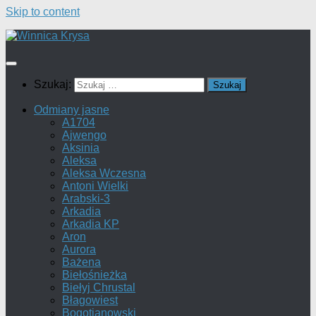
Skip to content
Szukaj:
Odmiany jasne
A1704
Ajwengo
Aksinia
Aleksa
Aleksa Wczesna
Antoni Wielki
Arabski-3
Arkadia
Arkadia KP
Aron
Aurora
Bażena
Biełośnieżka
Biełyj Chrustal
Błagowiest
Bogotianowski