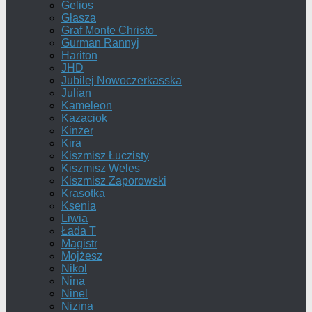
Gelios
Głasza
Graf Monte Christo
Gurman Rannyj
Hariton
JHD
Jubilej Nowoczerkasska
Julian
Kameleon
Kazaciok
Kinżer
Kira
Kiszmisz Łuczisty
Kiszmisz Weles
Kiszmisz Zaporowski
Krasotka
Ksenia
Liwia
Łada T
Magistr
Mojżesz
Nikol
Nina
Ninel
Nizina