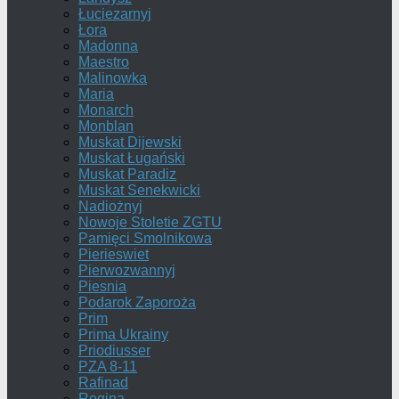
Łuciezarnyj
Łora
Madonna
Maestro
Malinowka
Maria
Monarch
Monblan
Muskat Dijewski
Muskat Ługański
Muskat Paradiz
Muskat Senekwicki
Nadiożnyj
Nowoje Stoletie ZGTU
Pamięci Smolnikowa
Pierieswiet
Pierwozwannyj
Piesnia
Podarok Zaporoża
Prim
Prima Ukrainy
Priodiusser
PZA 8-11
Rafinad
Regina