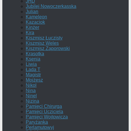
JHD
Jubilej Nowoczerkasska
Julian
Kameleon
Kazaciok
Kinżer
Kira
Kiszmisz Łuczisty
Kiszmisz Weles
Kiszmisz Zaporowski
Krasotka
Ksenia
Liwia
Łada T
Magistr
Mojżesz
Nikol
Nina
Ninel
Nizina
Pamięci Chirurga
Pamięci Ucziciela
Pamięci Wojtowicza
Paryżanka
Perlamutowyj