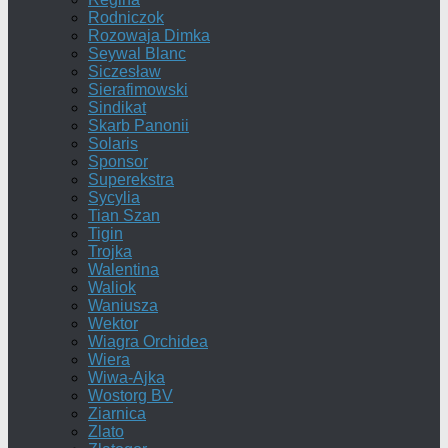
Rodniczok
Rozowaja Dimka
Seywal Blanc
Siczesław
Sierafimowski
Sindikat
Skarb Panonii
Solaris
Sponsor
Superekstra
Sycylia
Tian Szan
Tigin
Trojka
Walentina
Waliok
Waniusza
Wektor
Wiagra Orchidea
Wiera
Wiwa-Ajka
Wostorg BV
Ziarnica
Zlato