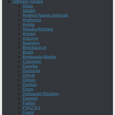
Odmiany różowe
Alisia
Alladin
Ametyst Nowoczerkasski
Andriusza
Aniuta
Arkadia Różowa
Armani
Arocznyj
Bagrowyj
Bliestiaszczij
Bodrij
Bordowaja Mantia
Czempion
Darwika
Daszunia
Dienał
Dikson
Donbas
Dżoni
Dubowskij Rozowyj
Ewerest
Faeton
FVKZ 9-1
Fawor