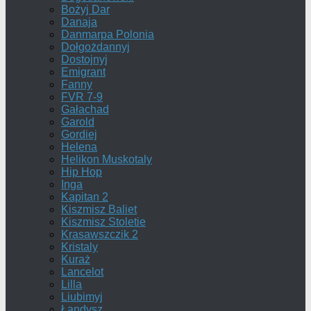
Bożyj Dar
Danaja
Danmarpa Polonia
Dołgożdannyj
Dostojnyj
Emigrant
Fanny
FVR 7-9
Gałachad
Garold
Gordiej
Helena
Helikon Muskotaly
Hip Hop
Inga
Kapitan 2
Kiszmisz Baliet
Kiszmisz Stoletie
Krasawszczik 2
Kristaly
Kuraż
Lancelot
Lilla
Liubimyj
Łandysz