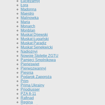
Łuciezarnyj
Łora
Madonna
Maestro
Malinowka
Maria
Monarch
Monblan
Muskat Dijewski
Muskat Ługański
Muskat Paradiz
Muskat Senekwicki
Nadiożnyj
Nowoje Stoletie ZGTU
Pamięci Smolnikowa
Pierieswiet
Pierwozwannyj
Piesnia
Podarok Zaporoża
Prim
Prima Ukrainy
Priodiusser
PZA 8-11
Rafinad
Regina