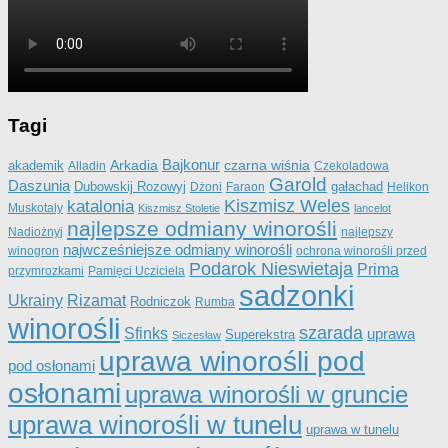
Tagi
Bajkonur
Arkadia
czarna wiśnia
akademik
Alladin
Czekoladowa
Garold
Daszunia
Dubowskij Rozowyj
gałachad
Dżoni
Faraon
Helikon
katalonia
Kiszmisz Weles
Muskotaly
Kiszmisz Stoletie
lancelot
najlepsze odmiany winorośli
Nadiożnyj
najlepszy
najwcześniejsze odmiany winorośli
winogron
ochrona winorośli przed
Podarok Nieswietaja
Prima
przymrozkami
Pamięci Ucziciela
sadzonki
Ukrainy
Rizamat
Rodniczok
Rumba
winorośli
szarada
Sfinks
uprawa
Superekstra
Siczesław
uprawa winorośli pod
pod osłonami
osłonami
uprawa winorośli w gruncie
uprawa winorośli w tunelu
uprawa w tunelu