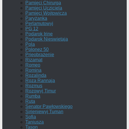
Pamięci Chirurga
Pamięci Ucziciela
Pamięci Wojtowicza
Paryżanka
Perlamutowyj
PG 12
Podarok Irine
Podarok Nieswietaja
Pola
Polonez 50
Prieobrażenie
Rizamat
Romeo
Romina
Rozalinda
Roza Rannaja
Rozmus
Rozowyj Timur
Rumba
Ruta
Senator Pawłowskiego
Sirieniewyj Tuman
Sofia
Taniusza
Tason