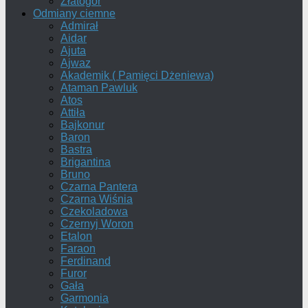
Złatogor
Odmiany ciemne
Admirał
Aidar
Ajuta
Ajwaz
Akademik ( Pamięci Dżeniewa)
Ataman Pawluk
Atos
Attiła
Bajkonur
Baron
Bastra
Brigantina
Bruno
Czarna Pantera
Czarna Wiśnia
Czekoladowa
Czernyj Woron
Etalon
Faraon
Ferdinand
Furor
Gała
Garmonia