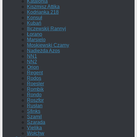
Katalonia
Kiszmisz Attika
Kodrianka 218
Konsuł
Kubań
Iliczewskij Rannyj
Łorano
Marsielo
Moskiewski Czarny
Nadieżda Azos
NN1
NN2
Orion
Regent
Rodos
Roesler
Rombik
Rondo
Roszfor
Rusłan
Sfinks
Szamil
Szarada
Vielika
Wołchw