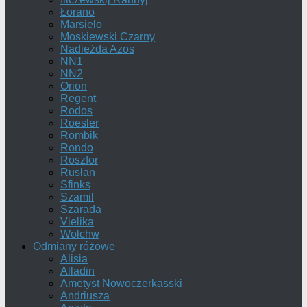
Łorano
Marsielo
Moskiewski Czarny
Nadieżda Azos
NN1
NN2
Orion
Regent
Rodos
Roesler
Rombik
Rondo
Roszfor
Rusłan
Sfinks
Szamil
Szarada
Vielika
Wołchw
Odmiany różowe
Alisia
Alladin
Ametyst Nowoczerkasski
Andriusza