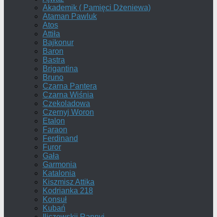
Akademik ( Pamięci Dżeniewa)
Ataman Pawluk
Atos
Attiła
Bajkonur
Baron
Bastra
Brigantina
Bruno
Czarna Pantera
Czarna Wiśnia
Czekoladowa
Czernyj Woron
Etalon
Faraon
Ferdinand
Furor
Gała
Garmonia
Katalonia
Kiszmisz Attika
Kodrianka 218
Konsuł
Kubań
Iliczewskij Rannyj