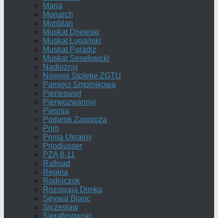
Maria
Monarch
Monblan
Muskat Dijewski
Muskat Ługański
Muskat Paradiz
Muskat Senekwicki
Nadiożnyj
Nowoje Stoletie ZGTU
Pamięci Smolnikowa
Pierieswiet
Pierwozwannyj
Piesnia
Podarok Zaporoża
Prim
Prima Ukrainy
Priodiusser
PZA 8-11
Rafinad
Regina
Rodniczok
Rozowaja Dimka
Seywal Blanc
Siczesław
Sierafimowski