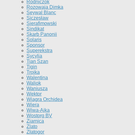
Rodniczok
Rozowaja Dimka
Seywal Blanc
Siczesław
Sierafimowski
Sindikat
Skarb Panonii
Solaris
Sponsor
Superekstra
Sycylia
Tian Szan
Tigin
Trojka
Walentina
Waliok
Waniusza
Wektor
Wiagra Orchidea
Wiera
Wiwa-Ajka
Wostorg BV
Ziarnica
Zlato
Złatogor