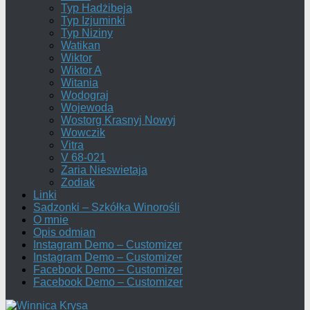
Typ Hadżibeja
Typ Izjuminki
Typ Niziny
Watikan
Wiktor
Wiktor A
Witania
Wodograj
Wojewoda
Wostorg Krasnyj Nowyj
Wowczik
Vitra
V 68-021
Zaria Nieswietaja
Zodiak
Linki
Sadzonki – Szkółka Winorośli
O mnie
Opis odmian
Instagram Demo – Customizer
Instagram Demo – Customizer
Facebook Demo – Customizer
Facebook Demo – Customizer