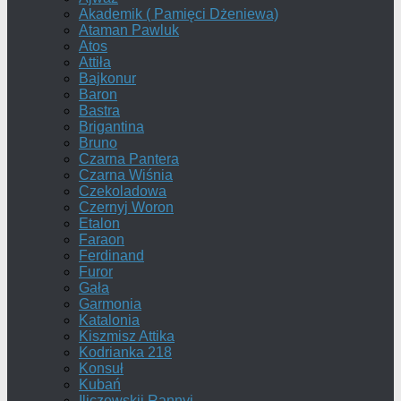
Akademik ( Pamięci Dżeniewa)
Ataman Pawluk
Atos
Attiła
Bajkonur
Baron
Bastra
Brigantina
Bruno
Czarna Pantera
Czarna Wiśnia
Czekoladowa
Czernyj Woron
Etalon
Faraon
Ferdinand
Furor
Gała
Garmonia
Katalonia
Kiszmisz Attika
Kodrianka 218
Konsuł
Kubań
Iliczewskij Rannyj