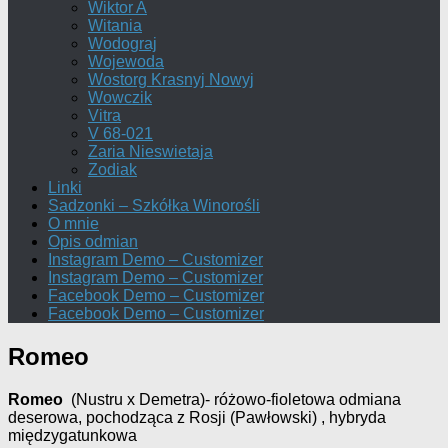
Wiktor A
Witania
Wodograj
Wojewoda
Wostorg Krasnyj Nowyj
Wowczik
Vitra
V 68-021
Zaria Nieswietaja
Zodiak
Linki
Sadzonki – Szkółka Winorośli
O mnie
Opis odmian
Instagram Demo – Customizer
Instagram Demo – Customizer
Facebook Demo – Customizer
Facebook Demo – Customizer
Romeo
Romeo
(Nustru x Demetra)- różowo-fioletowa odmiana
deserowa, pochodząca z Rosji (Pawłowski) , hybryda
międzygatunkowa