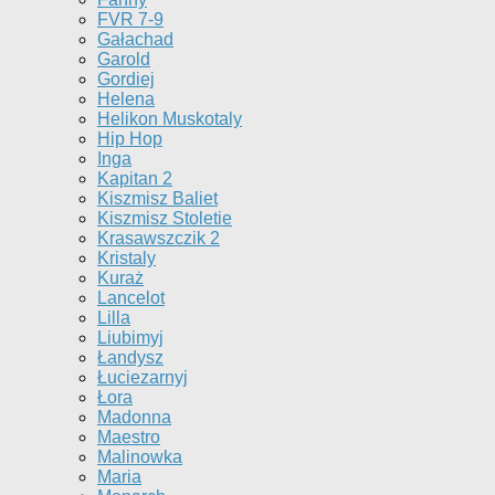
FVR 7-9
Gałachad
Garold
Gordiej
Helena
Helikon Muskotaly
Hip Hop
Inga
Kapitan 2
Kiszmisz Baliet
Kiszmisz Stoletie
Krasawszczik 2
Kristaly
Kuraż
Lancelot
Lilla
Liubimyj
Łandysz
Łuciezarnyj
Łora
Madonna
Maestro
Malinowka
Maria