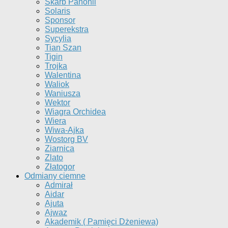
Skarb Panonii
Solaris
Sponsor
Superekstra
Sycylia
Tian Szan
Tigin
Trojka
Walentina
Waliok
Waniusza
Wektor
Wiagra Orchidea
Wiera
Wiwa-Ajka
Wostorg BV
Ziarnica
Zlato
Złatogor
Odmiany ciemne
Admirał
Aidar
Ajuta
Ajwaz
Akademik ( Pamięci Dżeniewa)