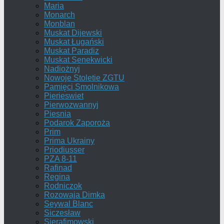
Maria
Monarch
Monblan
Muskat Dijewski
Muskat Ługański
Muskat Paradiz
Muskat Senekwicki
Nadiożnyj
Nowoje Stoletie ZGTU
Pamięci Smolnikowa
Pierieswiet
Pierwozwannyj
Piesnia
Podarok Zaporoża
Prim
Prima Ukrainy
Priodiusser
PZA 8-11
Rafinad
Regina
Rodniczok
Rozowaja Dimka
Seywal Blanc
Siczesław
Sierafimowski