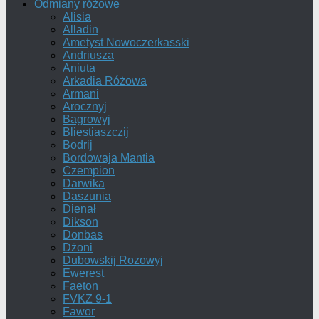
Odmiany różowe
Alisia
Alladin
Ametyst Nowoczerkasski
Andriusza
Aniuta
Arkadia Różowa
Armani
Arocznyj
Bagrowyj
Bliestiaszczij
Bodrij
Bordowaja Mantia
Czempion
Darwika
Daszunia
Dienał
Dikson
Donbas
Dżoni
Dubowskij Rozowyj
Ewerest
Faeton
FVKZ 9-1
Fawor