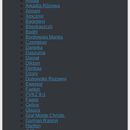
Aniuta
Arkadia Różowa
Armani
Arocznyj
Bagrowyj
Bliestiaszczij
Bodrij
Bordowaja Mantia
Czempion
Darwika
Daszunia
Dienał
Dikson
Donbas
Dżoni
Dubowskij Rozowyj
Ewerest
Faeton
FVKZ 9-1
Fawor
Gelios
Głasza
Graf Monte Christo
Gurman Rannyj
Hariton