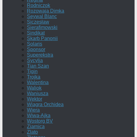
Rodniczok
Rozowaja Dimka
Seywal Blanc
Siczesław
Sierafimowski
Sindikat
Skarb Panonii
Solaris
Sponsor
Superekstra
Sycylia
Tian Szan
Tigin
Trojka
Walentina
Waliok
Waniusza
Wektor
Wiagra Orchidea
Wiera
Wiwa-Ajka
Wostorg BV
Ziarnica
Zlato