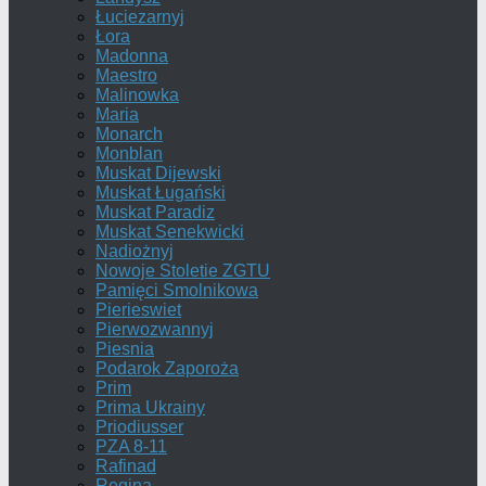
Łuciezarnyj
Łora
Madonna
Maestro
Malinowka
Maria
Monarch
Monblan
Muskat Dijewski
Muskat Ługański
Muskat Paradiz
Muskat Senekwicki
Nadiożnyj
Nowoje Stoletie ZGTU
Pamięci Smolnikowa
Pierieswiet
Pierwozwannyj
Piesnia
Podarok Zaporoża
Prim
Prima Ukrainy
Priodiusser
PZA 8-11
Rafinad
Regina