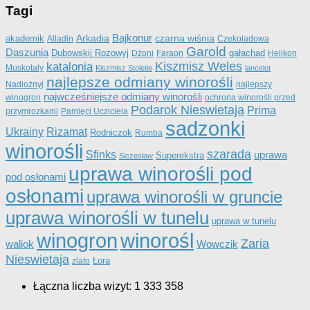
Tagi
Bajkonur
Arkadia
czarna wiśnia
akademik
Alladin
Czekoladowa
Garold
Daszunia
Dubowskij Rozowyj
gałachad
Dżoni
Faraon
Helikon
katalonia
Kiszmisz Weles
Muskotaly
Kiszmisz Stoletie
lancelot
najlepsze odmiany winorośli
Nadiożnyj
najlepszy
najwcześniejsze odmiany winorośli
winogron
ochrona winorośli przed
Podarok Nieswietaja
Prima
przymrozkami
Pamięci Ucziciela
sadzonki
Ukrainy
Rizamat
Rodniczok
Rumba
winorośli
szarada
Sfinks
uprawa
Superekstra
Siczesław
uprawa winorośli pod
pod osłonami
osłonami
uprawa winorośli w gruncie
uprawa winorośli w tunelu
uprawa w tunelu
winorośl
winogron
Zaria
Wowczik
waliok
Nieswietaja
Łora
zlato
Łączna liczba wizyt:
1 333 358