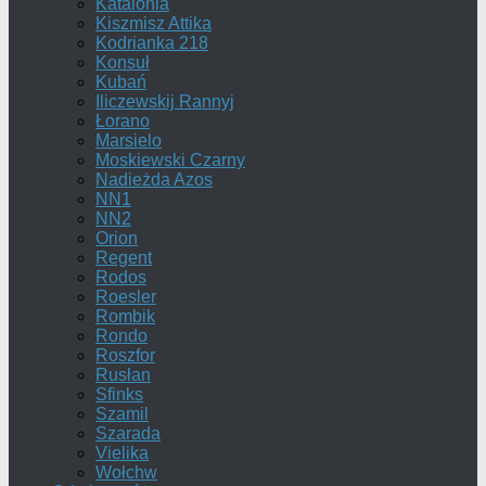
Katalonia
Kiszmisz Attika
Kodrianka 218
Konsuł
Kubań
Iliczewskij Rannyj
Łorano
Marsielo
Moskiewski Czarny
Nadieżda Azos
NN1
NN2
Orion
Regent
Rodos
Roesler
Rombik
Rondo
Roszfor
Rusłan
Sfinks
Szamil
Szarada
Vielika
Wołchw