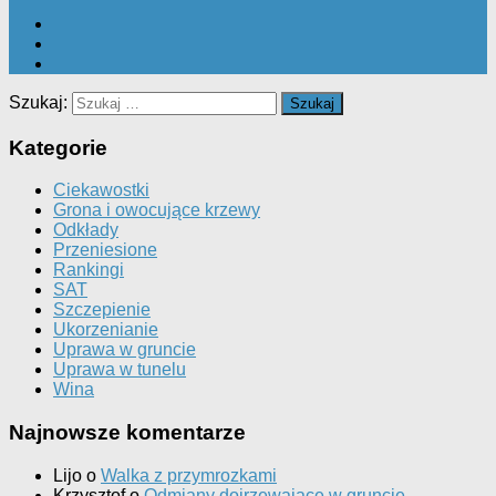
Szukaj:
Kategorie
Ciekawostki
Grona i owocujące krzewy
Odkłady
Przeniesione
Rankingi
SAT
Szczepienie
Ukorzenianie
Uprawa w gruncie
Uprawa w tunelu
Wina
Najnowsze komentarze
Lijo
o
Walka z przymrozkami
Krzysztof
o
Odmiany dojrzewające w gruncie