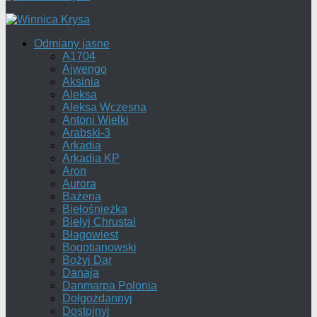
Odmiany jasne
A1704
Ajwengo
Aksinia
Aleksa
Aleksa Wczesna
Antoni Wielki
Arabski-3
Arkadia
Arkadia KP
Aron
Aurora
Bażena
Biełośnieżka
Biełyj Chrustal
Błagowiest
Bogotianowski
Bożyj Dar
Danaja
Danmarpa Polonia
Dołgożdannyj
Dostojnyj