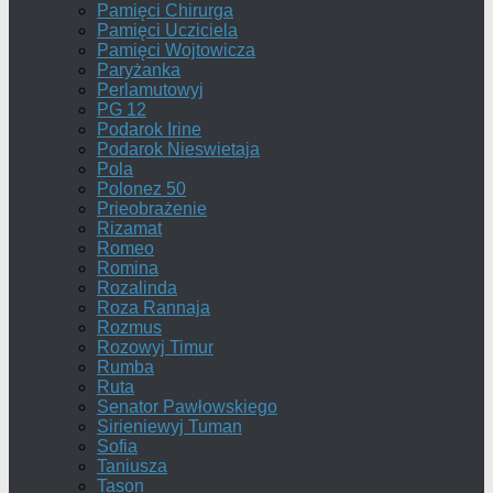
Pamięci Chirurga
Pamięci Ucziciela
Pamięci Wojtowicza
Paryżanka
Perlamutowyj
PG 12
Podarok Irine
Podarok Nieswietaja
Pola
Polonez 50
Prieobrażenie
Rizamat
Romeo
Romina
Rozalinda
Roza Rannaja
Rozmus
Rozowyj Timur
Rumba
Ruta
Senator Pawłowskiego
Sirieniewyj Tuman
Sofia
Taniusza
Tason