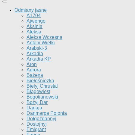
Odmiany jasne
A1704
Ajwengo
Aksinia
Aleksa
Aleksa Wczesna
Antoni Wielki
Arabski-3
Arkadia
Arkadia KP
Aron
Aurora
Bażena
Biełośnieżka
Biełyj Chrustal
Błagowiest
Bogotianowski
Bożyj Dar
Danaja
Danmarpa Polonia
Dołgożdannyj
Dostojnyj
Emigrant
Fanny