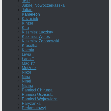
JHD
Jubilej Nowoczerkasska
Julian
Kameleon
Kazaciok
Kinżer
Kira
Kiszmisz Łuczisty
Kiszmisz Weles
Kiszmisz Zaporowski
Krasotka
Ksenia
Liwia
Łada T
Magistr
Mojżesz
Nikol
Nina
Ninel
Nizina
Pamięci Chirurga
Pamięci Ucziciela
Pamięci Wojtowicza
Paryżanka
Perlamutowyj