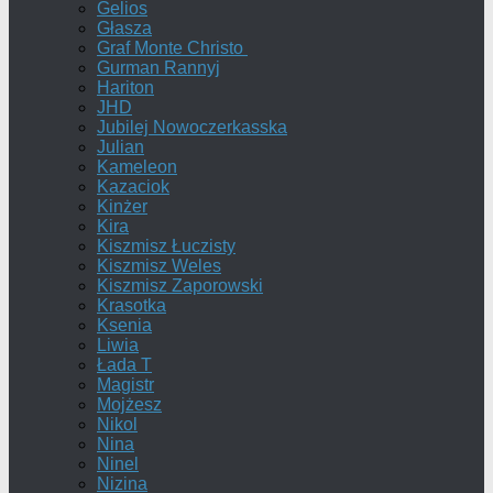
Gelios
Głasza
Graf Monte Christo
Gurman Rannyj
Hariton
JHD
Jubilej Nowoczerkasska
Julian
Kameleon
Kazaciok
Kinżer
Kira
Kiszmisz Łuczisty
Kiszmisz Weles
Kiszmisz Zaporowski
Krasotka
Ksenia
Liwia
Łada T
Magistr
Mojżesz
Nikol
Nina
Ninel
Nizina