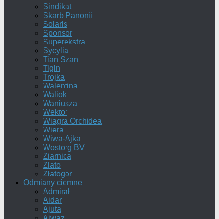
Sindikat
Skarb Panonii
Solaris
Sponsor
Superekstra
Sycylia
Tian Szan
Tigin
Trojka
Walentina
Waliok
Waniusza
Wektor
Wiagra Orchidea
Wiera
Wiwa-Ajka
Wostorg BV
Ziarnica
Zlato
Złatogor
Odmiany ciemne
Admirał
Aidar
Ajuta
Ajwaz