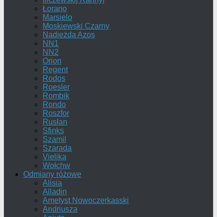
Łorano
Marsielo
Moskiewski Czarny
Nadieżda Azos
NN1
NN2
Orion
Regent
Rodos
Roesler
Rombik
Rondo
Roszfor
Rusłan
Sfinks
Szamil
Szarada
Vielika
Wołchw
Odmiany różowe
Alisia
Alladin
Ametyst Nowoczerkasski
Andriusza