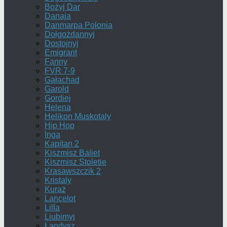
Bożyj Dar
Danaja
Danmarpa Polonia
Dołgożdannyj
Dostojnyj
Emigrant
Fanny
FVR 7-9
Gałachad
Garold
Gordiej
Helena
Helikon Muskotaly
Hip Hop
Inga
Kapitan 2
Kiszmisz Baliet
Kiszmisz Stoletie
Krasawszczik 2
Kristaly
Kuraż
Lancelot
Lilla
Liubimyj
Łandysz