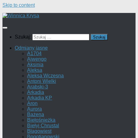
Skip to content
Szukaj:
Odmiany jasne
A1704
Ajwengo
Aksinia
Aleksa
Aleksa Wczesna
Antoni Wielki
Arabski-3
Arkadia
Arkadia KP
Aron
Aurora
Bażena
Biełośnieżka
Biełyj Chrustal
Błagowiest
Bogotianowski