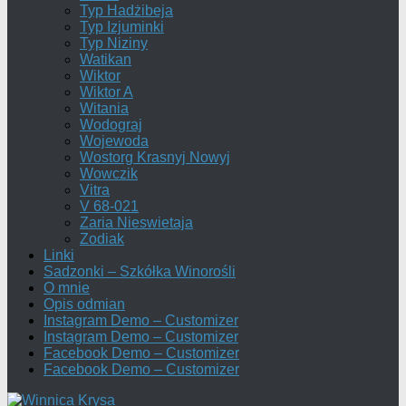
Typ Hadżibeja
Typ Izjuminki
Typ Niziny
Watikan
Wiktor
Wiktor A
Witania
Wodograj
Wojewoda
Wostorg Krasnyj Nowyj
Wowczik
Vitra
V 68-021
Zaria Nieswietaja
Zodiak
Linki
Sadzonki – Szkółka Winorośli
O mnie
Opis odmian
Instagram Demo – Customizer
Instagram Demo – Customizer
Facebook Demo – Customizer
Facebook Demo – Customizer