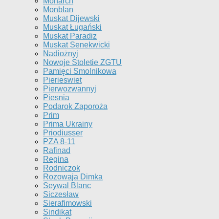
Monarch
Monblan
Muskat Dijewski
Muskat Ługański
Muskat Paradiz
Muskat Senekwicki
Nadiożnyj
Nowoje Stoletie ZGTU
Pamięci Smolnikowa
Pierieswiet
Pierwozwannyj
Piesnia
Podarok Zaporoża
Prim
Prima Ukrainy
Priodiusser
PZA 8-11
Rafinad
Regina
Rodniczok
Rozowaja Dimka
Seywal Blanc
Siczesław
Sierafimowski
Sindikat