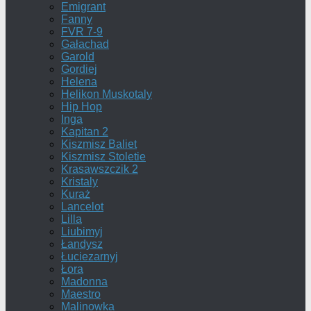
Emigrant
Fanny
FVR 7-9
Gałachad
Garold
Gordiej
Helena
Helikon Muskotaly
Hip Hop
Inga
Kapitan 2
Kiszmisz Baliet
Kiszmisz Stoletie
Krasawszczik 2
Kristaly
Kuraż
Lancelot
Lilla
Liubimyj
Łandysz
Łuciezarnyj
Łora
Madonna
Maestro
Malinowka