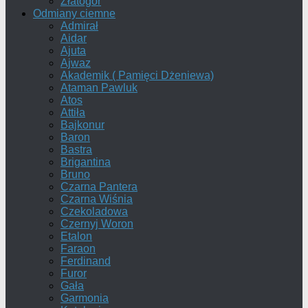
Złatogor
Odmiany ciemne
Admirał
Aidar
Ajuta
Ajwaz
Akademik ( Pamięci Dżeniewa)
Ataman Pawluk
Atos
Attiła
Bajkonur
Baron
Bastra
Brigantina
Bruno
Czarna Pantera
Czarna Wiśnia
Czekoladowa
Czernyj Woron
Etalon
Faraon
Ferdinand
Furor
Gała
Garmonia