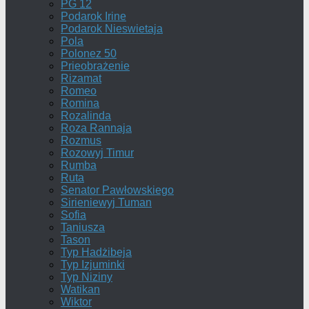
PG 12
Podarok Irine
Podarok Nieswietaja
Pola
Polonez 50
Prieobrażenie
Rizamat
Romeo
Romina
Rozalinda
Roza Rannaja
Rozmus
Rozowyj Timur
Rumba
Ruta
Senator Pawłowskiego
Sirieniewyj Tuman
Sofia
Taniusza
Tason
Typ Hadżibeja
Typ Izjuminki
Typ Niziny
Watikan
Wiktor