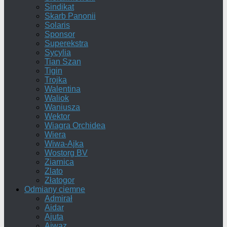
Sindikat
Skarb Panonii
Solaris
Sponsor
Superekstra
Sycylia
Tian Szan
Tigin
Trojka
Walentina
Waliok
Waniusza
Wektor
Wiagra Orchidea
Wiera
Wiwa-Ajka
Wostorg BV
Ziarnica
Zlato
Złatogor
Odmiany ciemne
Admirał
Aidar
Ajuta
Ajwaz