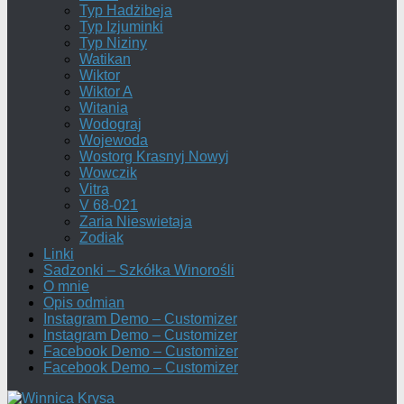
Typ Hadżibeja
Typ Izjuminki
Typ Niziny
Watikan
Wiktor
Wiktor A
Witania
Wodograj
Wojewoda
Wostorg Krasnyj Nowyj
Wowczik
Vitra
V 68-021
Zaria Nieswietaja
Zodiak
Linki
Sadzonki – Szkółka Winorośli
O mnie
Opis odmian
Instagram Demo – Customizer
Instagram Demo – Customizer
Facebook Demo – Customizer
Facebook Demo – Customizer