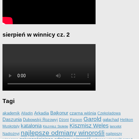
sierpień w winnicy cz. 2
Tagi
Bajkonur
Arkadia
czarna wiśnia
akademik
Alladin
Czekoladowa
Garold
Daszunia
Dubowskij Rozowyj
gałachad
Dżoni
Faraon
Helikon
katalonia
Kiszmisz Weles
Muskotaly
Kiszmisz Stoletie
lancelot
najlepsze odmiany winorośli
Nadiożnyj
najlepszy