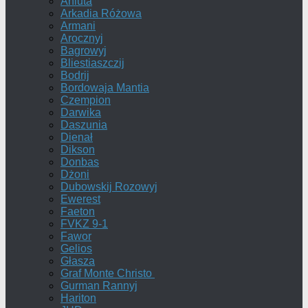
Aniuta
Arkadia Różowa
Armani
Arocznyj
Bagrowyj
Bliestiaszczij
Bodrij
Bordowaja Mantia
Czempion
Darwika
Daszunia
Dienał
Dikson
Donbas
Dżoni
Dubowskij Rozowyj
Ewerest
Faeton
FVKZ 9-1
Fawor
Gelios
Głasza
Graf Monte Christo
Gurman Rannyj
Hariton