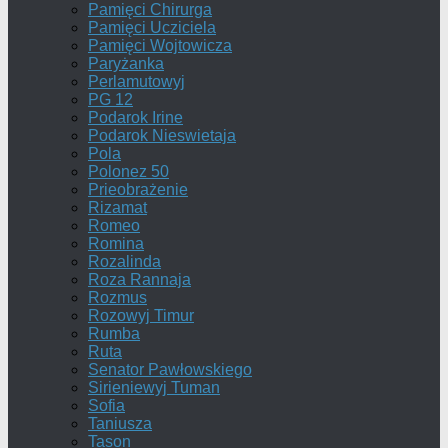
Pamięci Chirurga
Pamięci Ucziciela
Pamięci Wojtowicza
Paryżanka
Perlamutowyj
PG 12
Podarok Irine
Podarok Nieswietaja
Pola
Polonez 50
Prieobrażenie
Rizamat
Romeo
Romina
Rozalinda
Roza Rannaja
Rozmus
Rozowyj Timur
Rumba
Ruta
Senator Pawłowskiego
Sirieniewyj Tuman
Sofia
Taniusza
Tason