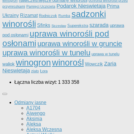
najwcześniejsze odmiany winorośli
winogron
ochrona winorośli przed
Podarok Nieswietaja
Prima
przymrozkami
Pamięci Ucziciela
sadzonki
Ukrainy
Rizamat
Rodniczok
Rumba
winorośli
szarada
Sfinks
uprawa
Superekstra
Siczesław
uprawa winorośli pod
pod osłonami
osłonami
uprawa winorośli w gruncie
uprawa winorośli w tunelu
uprawa w tunelu
winorośl
winogron
Zaria
Wowczik
waliok
Nieswietaja
Łora
zlato
Łączna liczba wizyt:
1 333 358
Odmiany jasne
A1704
Ajwengo
Aksinia
Aleksa
Aleksa Wczesna