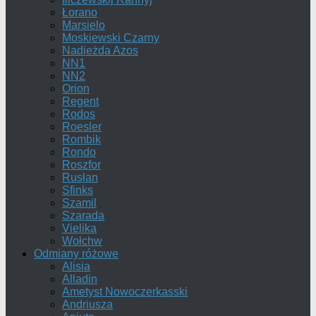
Łorano
Marsielo
Moskiewski Czarny
Nadieżda Azos
NN1
NN2
Orion
Regent
Rodos
Roesler
Rombik
Rondo
Roszfor
Rusłan
Sfinks
Szamil
Szarada
Vielika
Wołchw
Odmiany różowe
Alisia
Alladin
Ametyst Nowoczerkasski
Andriusza