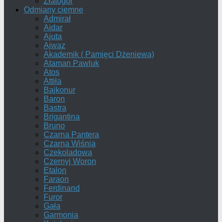
Złatogor
Odmiany ciemne
Admirał
Aidar
Ajuta
Ajwaz
Akademik ( Pamięci Dżeniewa)
Ataman Pawluk
Atos
Attiła
Bajkonur
Baron
Bastra
Brigantina
Bruno
Czarna Pantera
Czarna Wiśnia
Czekoladowa
Czernyj Woron
Etalon
Faraon
Ferdinand
Furor
Gała
Garmonia