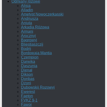
Odmiany różowe
Alisia
Alladin
Ametyst Nowoczerkasski
Andriusza
Aniuta
Arkadia Różowa
Armani
Arocznyj
Bagrowyj
Bliestiaszczij
Bodrij
Bordowaja Mantia
Czempion
Darwika
Daszunia
Dienał
Dikson
Donbas
Dżoni
Dubowskij Rozowyj
Ewerest
Faeton
FVKZ 9-1
Fawor