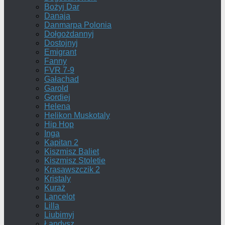
Bożyj Dar
Danaja
Danmarpa Polonia
Dołgożdannyj
Dostojnyj
Emigrant
Fanny
FVR 7-9
Gałachad
Garold
Gordiej
Helena
Helikon Muskotaly
Hip Hop
Inga
Kapitan 2
Kiszmisz Baliet
Kiszmisz Stoletie
Krasawszczik 2
Kristaly
Kuraż
Lancelot
Lilla
Liubimyj
Łandysz