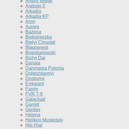
Antoni Wielki
Arabski-3
Arkadia
Arkadia KP
Aron
Aurora
Bażena
Biełośnieżka
Biełyj Chrustal
Błagowiest
Bogotianowski
Bożyj Dar
Danaja
Danmarpa Polonia
Dołgożdannyj
Dostojnyj
Emigrant
Fanny
FVR 7-9
Gałachad
Garold
Gordiej
Helena
Helikon Muskotaly
Hip Hop