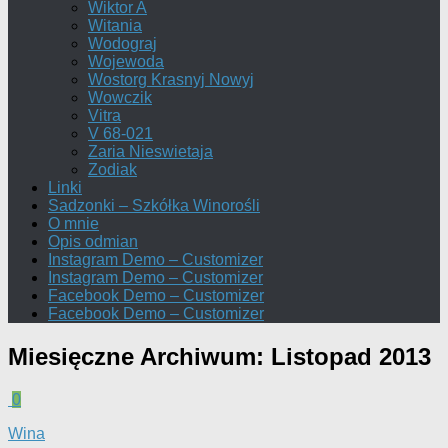
Wiktor A
Witania
Wodograj
Wojewoda
Wostorg Krasnyj Nowyj
Wowczik
Vitra
V 68-021
Zaria Nieswietaja
Zodiak
Linki
Sadzonki – Szkółka Winorośli
O mnie
Opis odmian
Instagram Demo – Customizer
Instagram Demo – Customizer
Facebook Demo – Customizer
Facebook Demo – Customizer
Miesięczne Archiwum:
Listopad 2013
0
Wina