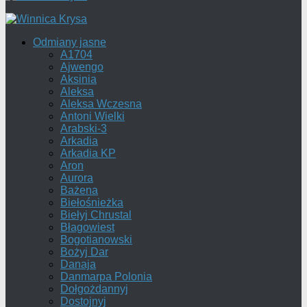
Odmiany jasne
A1704
Ajwengo
Aksinia
Aleksa
Aleksa Wczesna
Antoni Wielki
Arabski-3
Arkadia
Arkadia KP
Aron
Aurora
Bażena
Biełośnieżka
Biełyj Chrustal
Błagowiest
Bogotianowski
Bożyj Dar
Danaja
Danmarpa Polonia
Dołgożdannyj
Dostojnyj