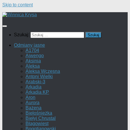
Skip to content
Szukaj:
Odmiany jasne
A1704
Ajwengo
Aksinia
Aleksa
Aleksa Wczesna
Antoni Wielki
Arabski-3
Arkadia
Arkadia KP
Aron
Aurora
Bażena
Biełośnieżka
Biełyj Chrustal
Błagowiest
Bogotianowski