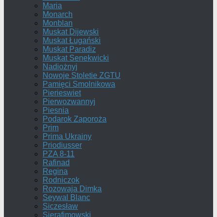
Maria
Monarch
Monblan
Muskat Dijewski
Muskat Ługański
Muskat Paradiz
Muskat Senekwicki
Nadiożnyj
Nowoje Stoletie ZGTU
Pamięci Smolnikowa
Pierieswiet
Pierwozwannyj
Piesnia
Podarok Zaporoża
Prim
Prima Ukrainy
Priodiusser
PZA 8-11
Rafinad
Regina
Rodniczok
Rozowaja Dimka
Seywal Blanc
Siczesław
Sierafimowski