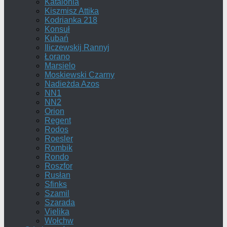
Katalonia
Kiszmisz Attika
Kodrianka 218
Konsuł
Kubań
Iliczewskij Rannyj
Łorano
Marsielo
Moskiewski Czarny
Nadieżda Azos
NN1
NN2
Orion
Regent
Rodos
Roesler
Rombik
Rondo
Roszfor
Rusłan
Sfinks
Szamil
Szarada
Vielika
Wołchw