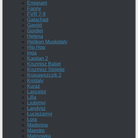
Emigrant
Fanny
FVR 7-9
Gałachad
Garold
Gordiej
Helena
Helikon Muskotaly
Hip Hop
Inga
Kapitan 2
Kiszmisz Baliet
Kiszmisz Stoletie
Krasawszczik 2
Kristaly
Kuraż
Lancelot
Lilla
Liubimyj
Łandysz
Łuciezarnyj
Łora
Madonna
Maestro
Malinowka