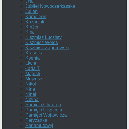
JHD
Jubilej Nowoczerkasska
Julian
Kameleon
Kazaciok
Kinżer
Kira
Kiszmisz Łuczisty
Kiszmisz Weles
Kiszmisz Zaporowski
Krasotka
Ksenia
Liwia
Łada T
Magistr
Mojżesz
Nikol
Nina
Ninel
Nizina
Pamięci Chirurga
Pamięci Ucziciela
Pamięci Wojtowicza
Paryżanka
Perlamutowyj