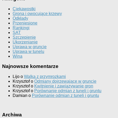
Ciekawostki
Grona i owocujące krzewy
Odkłady
Przeniesione
Rankingi
SAT
Szczepienie
Ukorzenianie
Uprawa w gruncie
Uprawa w tunelu
Wina
Najnowsze komentarze
Lijo
o
Walka z przymrozkami
Krzysztof
o
Odmiany dojrzewające w gruncie
Krzysztof
o
Kwitnienie i zawiązywanie gron
Krzysztof
o
Porównanie odmian z tuneli i gruntu
Damian
o
Porównanie odmian z tuneli i gruntu
Archiwa