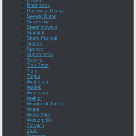
Rodniczok
Rozowaja Dimka
Seywal Blanc
Siczesław
Sierafimowski
Sindikat
Skarb Panonii
Solaris
Sponsor
Superekstra
Sycylia
Tian Szan
Tigin
Trojka
Walentina
Waliok
Waniusza
Wektor
Wiagra Orchidea
Wiera
Wiwa-Ajka
Wostorg BV
Ziarnica
Zlato