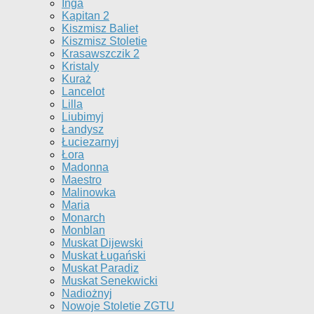
Inga
Kapitan 2
Kiszmisz Baliet
Kiszmisz Stoletie
Krasawszczik 2
Kristaly
Kuraż
Lancelot
Lilla
Liubimyj
Łandysz
Łuciezarnyj
Łora
Madonna
Maestro
Malinowka
Maria
Monarch
Monblan
Muskat Dijewski
Muskat Ługański
Muskat Paradiz
Muskat Senekwicki
Nadiożnyj
Nowoje Stoletie ZGTU