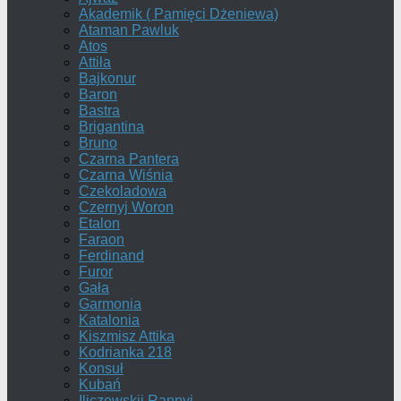
Akademik ( Pamięci Dżeniewa)
Ataman Pawluk
Atos
Attiła
Bajkonur
Baron
Bastra
Brigantina
Bruno
Czarna Pantera
Czarna Wiśnia
Czekoladowa
Czernyj Woron
Etalon
Faraon
Ferdinand
Furor
Gała
Garmonia
Katalonia
Kiszmisz Attika
Kodrianka 218
Konsuł
Kubań
Iliczewskij Rannyj