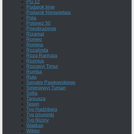
PG 12
Podarok Irine
Podarok Nieswietaja
Pola
Polonez 50
Prieobrażenie
Rizamat
Romeo
Romina
Rozalinda
Roza Rannaja
Rozmus
Rozowyj Timur
Rumba
Ruta
Senator Pawłowskiego
Sirieniewyj Tuman
Sofia
Taniusza
Tason
Typ Hadżibeja
Typ Izjuminki
Typ Niziny
Watikan
Wiktor