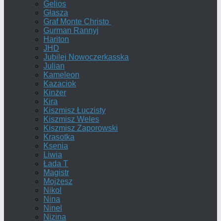
Gelios
Głasza
Graf Monte Christo
Gurman Rannyj
Hariton
JHD
Jubilej Nowoczerkasska
Julian
Kameleon
Kazaciok
Kinżer
Kira
Kiszmisz Łuczisty
Kiszmisz Weles
Kiszmisz Zaporowski
Krasotka
Ksenia
Liwia
Łada T
Magistr
Mojżesz
Nikol
Nina
Ninel
Nizina