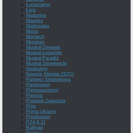
Łuciezarnyj
Łora
Madonna
Maestro
Malinowka
Maria
Monarch
Monblan
Muskat Dijewski
Muskat Ługański
Muskat Paradiz
Muskat Senekwicki
Nadiożnyj
Nowoje Stoletie ZGTU
Pamięci Smolnikowa
Pierieswiet
Pierwozwannyj
Piesnia
Podarok Zaporoża
Prim
Prima Ukrainy
Priodiusser
PZA 8-11
Rafinad
Regina