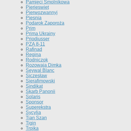
Pamięci Smolnikowa
Pierieswiet
Pierwozwannyj
Piesnia
Podarok Zaporoża
Prim
Prima Ukrainy
Priodiusser
PZA 8-11
Rafinad
Regina
Rodniczok
Rozowaja Dimka
Seywal Blanc
Siczesław
Sierafimowski
Sindikat
Skarb Panonii
Solaris
Sponsor
Superekstra
Sycylia
Tian Szan
Tigin
Trojka