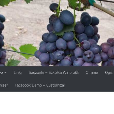
we
Linki
Sadzonki – Szkółka Winorośli
O mnie
Opis
izer
Facebook Demo – Customizer