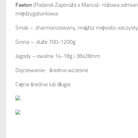
Faeton
(Podarok Zaporoża x Marica)- różowa odmiana
międzygatunkowa
Smak – zharmonizowany, miąższ mięsisto-soczysty
Grona – duże 700-1200g
Jagody – owalne 14-18g i 38x28mm
Dojrzewanie- średnio wczesne
Cięcie średnie lub długie.