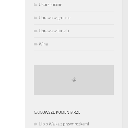
Ukorzenianie
Uprawa w gruncie
Uprawa w tunelu
Wina
NAJNOWSZE KOMENTARZE
Lijo
o
Walka z przymrozkami