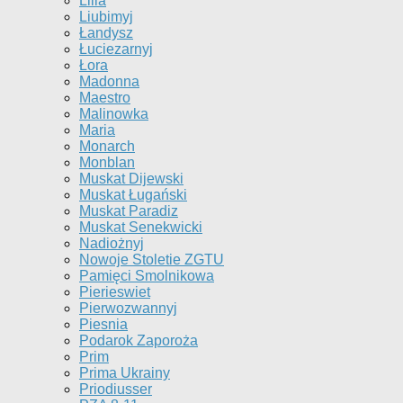
Lilla
Liubimyj
Łandysz
Łuciezarnyj
Łora
Madonna
Maestro
Malinowka
Maria
Monarch
Monblan
Muskat Dijewski
Muskat Ługański
Muskat Paradiz
Muskat Senekwicki
Nadiożnyj
Nowoje Stoletie ZGTU
Pamięci Smolnikowa
Pierieswiet
Pierwozwannyj
Piesnia
Podarok Zaporoża
Prim
Prima Ukrainy
Priodiusser