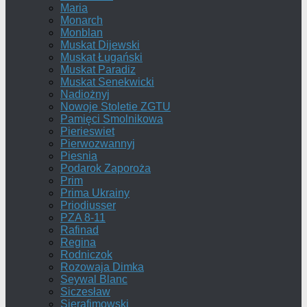
Maria
Monarch
Monblan
Muskat Dijewski
Muskat Ługański
Muskat Paradiz
Muskat Senekwicki
Nadiożnyj
Nowoje Stoletie ZGTU
Pamięci Smolnikowa
Pierieswiet
Pierwozwannyj
Piesnia
Podarok Zaporoża
Prim
Prima Ukrainy
Priodiusser
PZA 8-11
Rafinad
Regina
Rodniczok
Rozowaja Dimka
Seywal Blanc
Siczesław
Sierafimowski