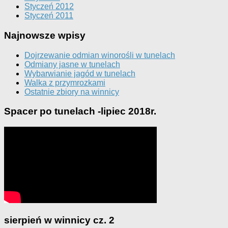
Styczeń 2012
Styczeń 2011
Najnowsze wpisy
Dojrzewanie odmian winorośli w tunelach
Odmiany jasne w tunelach
Wybarwianie jagód w tunelach
Walka z przymrozkami
Ostatnie zbiory na winnicy
Spacer po tunelach -lipiec 2018r.
sierpień w winnicy cz. 2