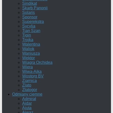
Sindikat
Skarb Panonii
Solaris
Sponsor
Superekstra
Sycylia
Tian Szan
Tigin
Trojka
Walentina
Waliok
Waniusza
Wektor
Wiagra Orchidea
Wiera
Wiwa-Ajka
Wostorg BV
Ziarnica
Zlato
Złatogor
Odmiany ciemne
Admirał
Aidar
Ajuta
Ajwaz