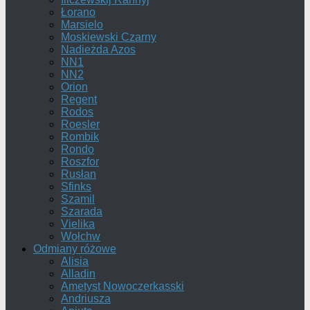
Łorano
Marsielo
Moskiewski Czarny
Nadieżda Azos
NN1
NN2
Orion
Regent
Rodos
Roesler
Rombik
Rondo
Roszfor
Rusłan
Sfinks
Szamil
Szarada
Vielika
Wołchw
Odmiany różowe
Alisia
Alladin
Ametyst Nowoczerkasski
Andriusza