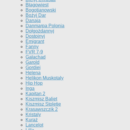
Błagowiest
Bogotianowski
Bożyj Dar
Danaja
Danmarpa Polonia
Dołgożdannyj
Dostojnyj
Emigrant
Fanny
FVR 7-9
Gałachad
Garold
Gordiej
Helena
Helikon Muskotaly
Hip Hop
Inga
Kapitan 2
Kiszmisz Baliet
Kiszmisz Stoletie
Krasawszczik 2
Kristaly
Kuraż
Lancelot