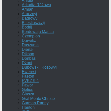
Aniuta
Arkadia Różowa
Armani
Arocznyj
Bagrowyj
Bliestiaszczij
Bodrij
Bordowaja Mantia
Czempion
Darwika
Daszunia
Dienał
Dikson
Donbas
Dżoni
Dubowskij Rozowyj
Ewerest
Faeton
FVKZ 9-1
Fawor
Gelios
Głasza
Graf Monte Christo
Gurman Rannyj
Hariton