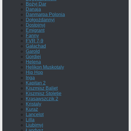
Bożyj Dar
Danaja
Danmarpa Polonia
Dołgożdannyj
Dostojnyj
Emigrant
Fanny
FVR 7-9
Gałachad
Garold
Gordiej
Helena
Helikon Muskotaly
Hip Hop
Inga
Kapitan 2
Kiszmisz Baliet
Kiszmisz Stoletie
Krasawszczik 2
Kristaly
Kuraż
Lancelot
Lilla
Liubimyj
Łandysz