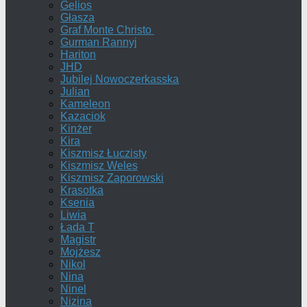
Gelios
Głasza
Graf Monte Christo
Gurman Rannyj
Hariton
JHD
Jubilej Nowoczerkasska
Julian
Kameleon
Kazaciok
Kinżer
Kira
Kiszmisz Łuczisty
Kiszmisz Weles
Kiszmisz Zaporowski
Krasotka
Ksenia
Liwia
Łada T
Magistr
Mojżesz
Nikol
Nina
Ninel
Nizina