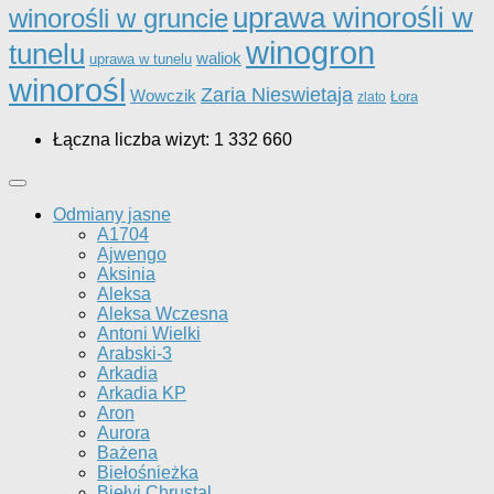
uprawa winorośli w
winorośli w gruncie
winogron
tunelu
waliok
uprawa w tunelu
winorośl
Zaria Nieswietaja
Wowczik
Łora
zlato
Łączna liczba wizyt:
1 332 660
Odmiany jasne
A1704
Ajwengo
Aksinia
Aleksa
Aleksa Wczesna
Antoni Wielki
Arabski-3
Arkadia
Arkadia KP
Aron
Aurora
Bażena
Biełośnieżka
Biełyj Chrustal