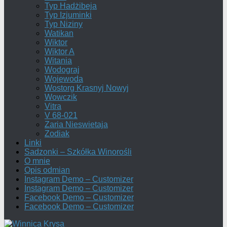
Typ Hadżibeja
Typ Izjuminki
Typ Niziny
Watikan
Wiktor
Wiktor A
Witania
Wodograj
Wojewoda
Wostorg Krasnyj Nowyj
Wowczik
Vitra
V 68-021
Zaria Nieswietaja
Zodiak
Linki
Sadzonki – Szkółka Winorośli
O mnie
Opis odmian
Instagram Demo – Customizer
Instagram Demo – Customizer
Facebook Demo – Customizer
Facebook Demo – Customizer