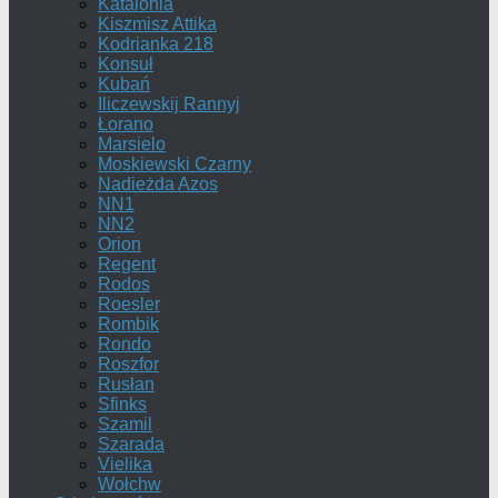
Katalonia
Kiszmisz Attika
Kodrianka 218
Konsuł
Kubań
Iliczewskij Rannyj
Łorano
Marsielo
Moskiewski Czarny
Nadieżda Azos
NN1
NN2
Orion
Regent
Rodos
Roesler
Rombik
Rondo
Roszfor
Rusłan
Sfinks
Szamil
Szarada
Vielika
Wołchw