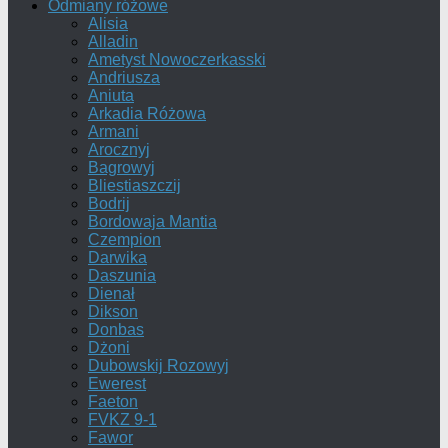
Odmiany różowe
Alisia
Alladin
Ametyst Nowoczerkasski
Andriusza
Aniuta
Arkadia Różowa
Armani
Arocznyj
Bagrowyj
Bliestiaszczij
Bodrij
Bordowaja Mantia
Czempion
Darwika
Daszunia
Dienał
Dikson
Donbas
Dżoni
Dubowskij Rozowyj
Ewerest
Faeton
FVKZ 9-1
Fawor