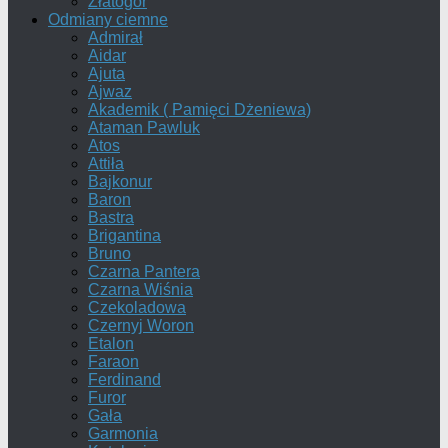
Złatogor
Odmiany ciemne
Admirał
Aidar
Ajuta
Ajwaz
Akademik ( Pamięci Dżeniewa)
Ataman Pawluk
Atos
Attiła
Bajkonur
Baron
Bastra
Brigantina
Bruno
Czarna Pantera
Czarna Wiśnia
Czekoladowa
Czernyj Woron
Etalon
Faraon
Ferdinand
Furor
Gała
Garmonia