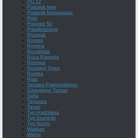
PG 12
Podarok Irine
Podarok Nieswietaja
Pola
Polonez 50
Prieobrażenie
Rizamat
Romeo
Romina
Rozalinda
Roza Rannaja
Rozmus
Rozowyj Timur
Rumba
Ruta
Senator Pawłowskiego
Sirieniewyj Tuman
Sofia
Taniusza
Tason
Typ Hadżibeja
Typ Izjuminki
Typ Niziny
Watikan
Wiktor