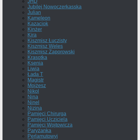
JHD
Jubilej Nowoczerkasska
Julian
Kameleon
Kazaciok
Kinżer
Kira
Kiszmisz Łuczisty
Kiszmisz Weles
Kiszmisz Zaporowski
Krasotka
Ksenia
Liwia
Łada T
Magistr
Mojżesz
Nikol
Nina
Ninel
Nizina
Pamięci Chirurga
Pamięci Ucziciela
Pamięci Wojtowicza
Paryżanka
Perlamutowyj