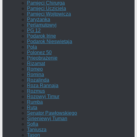
Pamięci Chirurga
Pamięci Ucziciela
Pamięci Wojtowicza
Paryżanka
Perlamutowyj
PG 12
Podarok Irine
Podarok Nieswietaja
Pola
Polonez 50
Prieobrażenie
Rizamat
Romeo
Romina
Rozalinda
Roza Rannaja
Rozmus
Rozowyj Timur
Rumba
Ruta
Senator Pawłowskiego
Sirieniewyj Tuman
Sofia
Taniusza
Tason