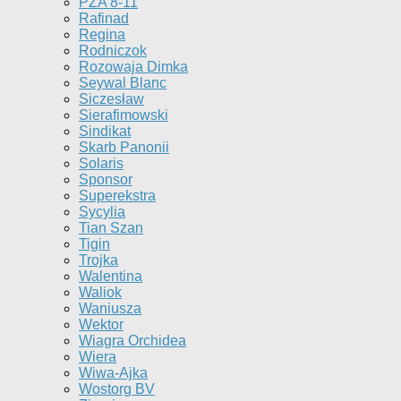
PZA 8-11
Rafinad
Regina
Rodniczok
Rozowaja Dimka
Seywal Blanc
Siczesław
Sierafimowski
Sindikat
Skarb Panonii
Solaris
Sponsor
Superekstra
Sycylia
Tian Szan
Tigin
Trojka
Walentina
Waliok
Waniusza
Wektor
Wiagra Orchidea
Wiera
Wiwa-Ajka
Wostorg BV