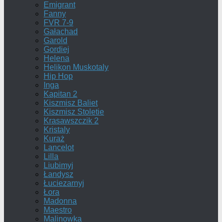
Emigrant
Fanny
FVR 7-9
Gałachad
Garold
Gordiej
Helena
Helikon Muskotaly
Hip Hop
Inga
Kapitan 2
Kiszmisz Baliet
Kiszmisz Stoletie
Krasawszczik 2
Kristaly
Kuraż
Lancelot
Lilla
Liubimyj
Łandysz
Łuciezarnyj
Łora
Madonna
Maestro
Malinowka