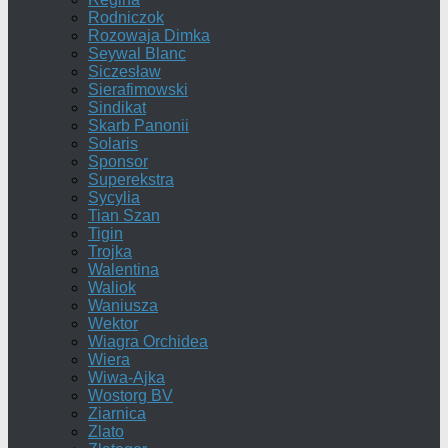
Rodniczok
Rozowaja Dimka
Seywal Blanc
Siczesław
Sierafimowski
Sindikat
Skarb Panonii
Solaris
Sponsor
Superekstra
Sycylia
Tian Szan
Tigin
Trojka
Walentina
Waliok
Waniusza
Wektor
Wiagra Orchidea
Wiera
Wiwa-Ajka
Wostorg BV
Ziarnica
Zlato