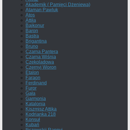
Akademik ( Pamięci Dżeniewa)
Ataman Pawluk
Atos
Attiła
Bajkonur
Baron
Bastra
Brigantina
Bruno
Czarna Pantera
Czarna Wiśnia
Czekoladowa
Czernyj Woron
Etalon
Faraon
Ferdinand
Furor
Gała
Garmonia
Katalonia
Kiszmisz Attika
Kodrianka 218
Konsuł
Kubań
Iliczewskij Rannyj