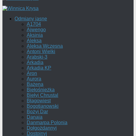
Odmiany jasne
A1704
Ajwengo
Aksinia
Aleksa
Aleksa Wczesna
Antoni Wielki
Arabski-3
Arkadia
Arkadia KP
Aron
Aurora
Bażena
Biełośnieżka
Biełyj Chrustal
Błagowiest
Bogotianowski
Bożyj Dar
Danaja
Danmarpa Polonia
Dołgożdannyj
Dostojnyj