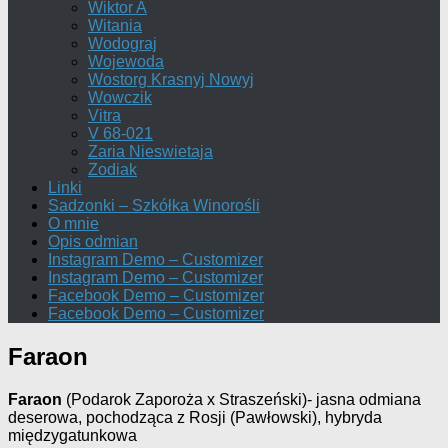
Wiktor A
Witania
Wodograj
Wojewoda
Wostorg Krasnyj Nowyj
Wowczik
Vitra
V 68-021
Zaria Nieswietaja
Zodiak
Linki
Sadzonki – Szkółka Winorośli
O mnie
Opis odmian
Instagram Demo – Customizer
Instagram Demo – Customizer
Facebook Demo – Customizer
Facebook Demo – Customizer
Faraon
Faraon
(Podarok Zaporoża x Straszeński)- jasna odmiana
deserowa, pochodząca z Rosji (Pawłowski), hybryda
międzygatunkowa