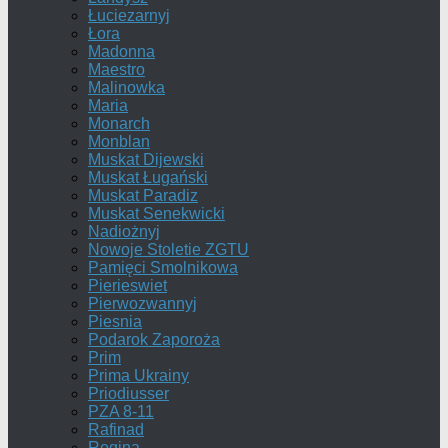
Łuciezarnyj
Łora
Madonna
Maestro
Malinowka
Maria
Monarch
Monblan
Muskat Dijewski
Muskat Ługański
Muskat Paradiz
Muskat Senekwicki
Nadiożnyj
Nowoje Stoletie ZGTU
Pamięci Smolnikowa
Pierieswiet
Pierwozwannyj
Piesnia
Podarok Zaporoża
Prim
Prima Ukrainy
Priodiusser
PZA 8-11
Rafinad
Regina