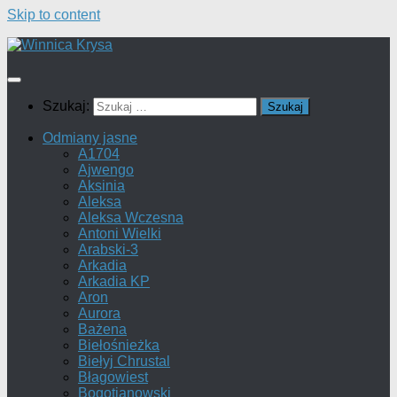
Skip to content
Szukaj:
Odmiany jasne
A1704
Ajwengo
Aksinia
Aleksa
Aleksa Wczesna
Antoni Wielki
Arabski-3
Arkadia
Arkadia KP
Aron
Aurora
Bażena
Biełośnieżka
Biełyj Chrustal
Błagowiest
Bogotianowski