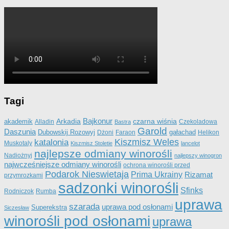
Tagi
Bajkonur
Arkadia
czarna wiśnia
akademik
Alladin
Bastra
Czekoladowa
Garold
Daszunia
Dubowskij Rozowyj
gałachad
Dżoni
Faraon
Helikon
Kiszmisz Weles
katalonia
Muskotaly
Kiszmisz Stoletie
lancelot
najlepsze odmiany winorośli
Nadiożnyj
najlepszy winogron
najwcześniejsze odmiany winorośli
ochrona winorośli przed
Podarok Nieswietaja
Prima Ukrainy
Rizamat
przymrozkami
sadzonki winorośli
Sfinks
Rodniczok
Rumba
uprawa
szarada
uprawa pod osłonami
Superekstra
Siczesław
winorośli pod osłonami
uprawa